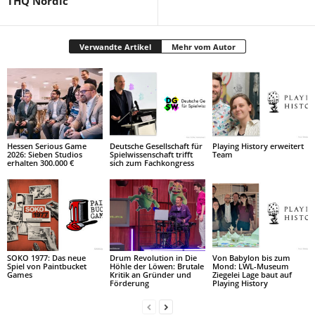
THQ Nordic
Verwandte Artikel
Mehr vom Autor
Hessen Serious Game
Deutsche Gesellschaft für
Playing History erweitert
2026: Sieben Studios
Spielwissenschaft trifft
Team
erhalten 300.000 €
sich zum Fachkongress
SOKO 1977: Das neue
Drum Revolution in Die
Von Babylon bis zum
Spiel von Paintbucket
Höhle der Löwen: Brutale
Mond: LWL-Museum
Games
Kritik an Gründer und
Ziegelei Lage baut auf
Förderung
Playing History