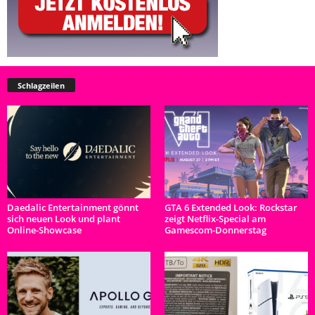
Schlagzeilen
Daedalic Entertainment gönnt
GTA 6 Extended Look: Rockstar
sich neuen Look und plant
zeigt Netflix-Special am
Online-Showcase
Gamescom-Donnerstag