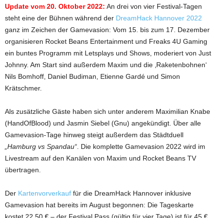
Update vom 20. Oktober 2022:
An drei von vier Festival-Tagen
steht eine der Bühnen während der
DreamHack Hannover 2022
ganz im Zeichen der Gamevasion: Vom 15. bis zum 17. Dezember
organisieren Rocket Beans Entertainment und Freaks 4U Gaming
ein buntes Programm mit Letsplays und Shows, moderiert von Just
Johnny. Am Start sind außerdem Maxim und die ‚Raketenbohnen‘
Nils Bomhoff, Daniel Budiman, Etienne Gardé und Simon
Krätschmer.
Als zusätzliche Gäste haben sich unter anderem Maximilian Knabe
(HandOfBlood) und Jasmin Siebel (Gnu) angekündigt. Über alle
Gamevasion-Tage hinweg steigt außerdem das Städtduell
„Hamburg vs Spandau“
. Die komplette Gamevasion 2022 wird im
Livestream auf den Kanälen von Maxim und Rocket Beans TV
übertragen.
Der
Kartenvorverkauf
für die DreamHack Hannover inklusive
Gamevasion hat bereits im August begonnen: Die Tageskarte
kostet 22,50 € – der Festival Pass (gültig für vier Tage) ist für 45 €