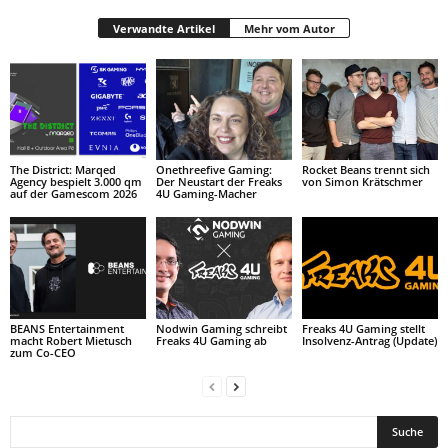
Verwandte Artikel
Mehr vom Autor
The District: Marqed
Onethreefive Gaming:
Rocket Beans trennt sich
Agency bespielt 3.000 qm
Der Neustart der Freaks
von Simon Krätschmer
auf der Gamescom 2026
4U Gaming-Macher
BEANS Entertainment
Nodwin Gaming schreibt
Freaks 4U Gaming stellt
macht Robert Mietusch
Freaks 4U Gaming ab
Insolvenz-Antrag (Update)
zum Co-CEO