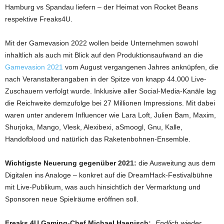
Hamburg vs Spandau liefern – der Heimat von Rocket Beans
respektive Freaks4U.
Mit der Gamevasion 2022 wollen beide Unternehmen sowohl
inhaltlich als auch mit Blick auf den Produktionsaufwand an die
Gamevasion 2021
vom August vergangenen Jahres anknüpfen, die
nach Veranstalterangaben in der Spitze von knapp 44.000 Live-
Zuschauern verfolgt wurde. Inklusive aller Social-Media-Kanäle lag
die Reichweite demzufolge bei 27 Millionen Impressions. Mit dabei
waren unter anderem Influencer wie Lara Loft, Julien Bam, Maxim,
Shurjoka, Mango, Vlesk, Alexibexi, aSmoogl, Gnu, Kalle,
Handofblood und natürlich das Raketenbohnen-Ensemble.
Wichtigste Neuerung gegenüber 2021:
die Ausweitung aus dem
Digitalen ins Analoge – konkret auf die DreamHack-Festivalbühne
mit Live-Publikum, was auch hinsichtlich der Vermarktung und
Sponsoren neue Spielräume eröffnen soll.
Freaks 4U Gaming-Chef Michael Haenisch:
„Endlich wieder