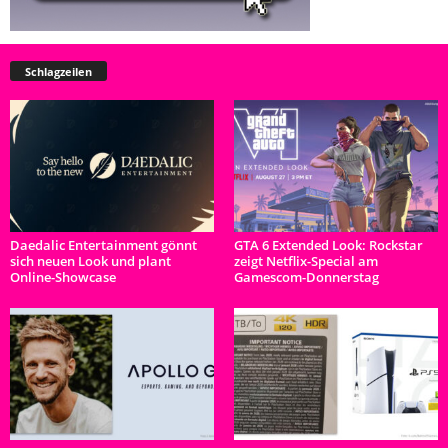
Schlagzeilen
Daedalic Entertainment gönnt
GTA 6 Extended Look: Rockstar
sich neuen Look und plant
zeigt Netflix-Special am
Online-Showcase
Gamescom-Donnerstag