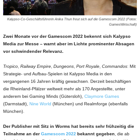
Kalypso-Co-Geschäftsführerin Anika Thun freut sich auf die Gamescom 2022 (Fotos:
GamesWirtschaft)
Zwei Monate vor der Gamescom 2022 bekennt sich Kalypso
Media zur Messe – warnt aber im Lichte prominenter Absagen
vor schwindender Relevanz.
Tropico
,
Railway Empire
,
Dungeons
,
Port Royale
,
Commandos
: Mit
Strategie- und Aufbau-Spielen ist Kalypso Media in den
vergangenen 16 Jahren kräftig gewachsen. Derzeit beschäftigen
die Rheinland-Pfälzer weltweit mehr als 170 Angestellte, unter
anderem bei Gaming Minds (Gütersloh),
Claymore Games
(Darmstadt),
Nine World
(München) und Realmforge (ebenfalls
München).
Der Publisher mit Sitz in Worms hat bereits sehr frühzeitig die
Teilnahme an der
Gamescom 2022
bekannt gegeben
, die ab