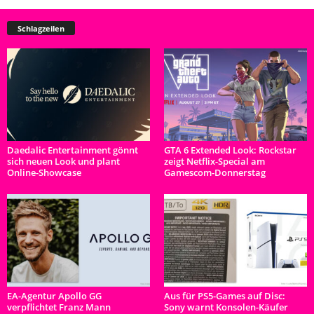
Schlagzeilen
Daedalic Entertainment gönnt
GTA 6 Extended Look: Rockstar
sich neuen Look und plant
zeigt Netflix-Special am
Online-Showcase
Gamescom-Donnerstag
EA-Agentur Apollo GG
Aus für PS5-Games auf Disc:
verpflichtet Franz Mann
Sony warnt Konsolen-Käufer