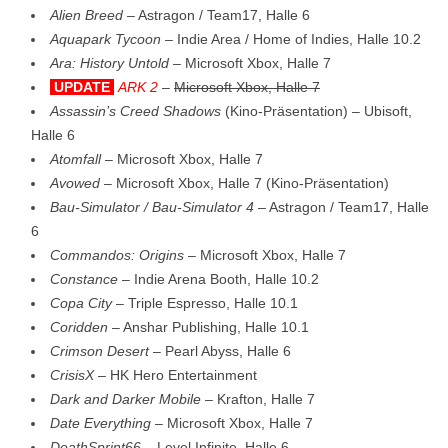
Alien Breed
– Astragon / Team17, Halle 6
Aquapark Tycoon
– Indie Area / Home of Indies, Halle 10.2
Ara: History Untold
– Microsoft Xbox, Halle 7
UPDATE
ARK 2
–
Microsoft Xbox, Halle 7
Assassin’s Creed Shadows
(Kino-Präsentation) – Ubisoft,
Halle 6
Atomfall
– Microsoft Xbox, Halle 7
Avowed
– Microsoft Xbox, Halle 7 (Kino-Präsentation)
Bau-Simulator / Bau-Simulator 4
– Astragon / Team17, Halle
6
Commandos: Origins
– Microsoft Xbox, Halle 7
Constance
– Indie Arena Booth, Halle 10.2
Copa City
– Triple Espresso, Halle 10.1
Coridden
– Anshar Publishing, Halle 10.1
Crimson Desert –
Pearl Abyss, Halle 6
CrisisX
– HK Hero Entertainment
Dark and Darker Mobile
– Krafton, Halle 7
Date Everything
– Microsoft Xbox, Halle 7
DeathSprint66
– Level Infinite, Halle 6