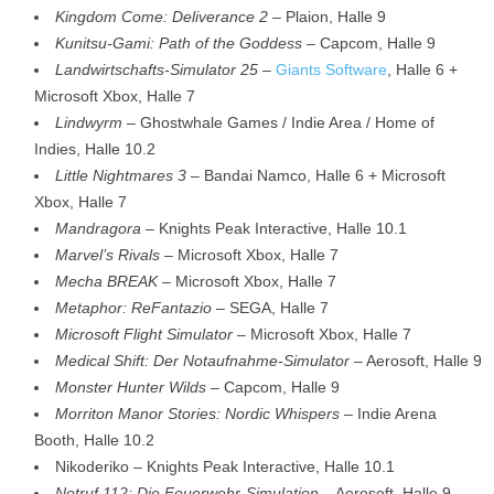
Kingdom Come: Deliverance 2
– Plaion, Halle 9
Kunitsu-Gami: Path of the Goddess
– Capcom, Halle 9
Landwirtschafts-Simulator 25
–
Giants Software
, Halle 6 +
Microsoft Xbox, Halle 7
Lindwyrm
– Ghostwhale Games / Indie Area / Home of
Indies, Halle 10.2
Little Nightmares 3
– Bandai Namco, Halle 6 + Microsoft
Xbox, Halle 7
Mandragora
– Knights Peak Interactive, Halle 10.1
Marvel’s Rivals
– Microsoft Xbox, Halle 7
Mecha BREAK
– Microsoft Xbox, Halle 7
Metaphor: ReFantazio
– SEGA, Halle 7
Microsoft Flight Simulator
– Microsoft Xbox, Halle 7
Medical Shift: Der Notaufnahme-Simulator
– Aerosoft, Halle 9
Monster Hunter Wilds
– Capcom, Halle 9
Morriton Manor Stories: Nordic Whispers
– Indie Arena
Booth, Halle 10.2
Nikoderiko – Knights Peak Interactive, Halle 10.1
Notruf 112: Die Feuerwehr-Simulation
– Aerosoft, Halle 9