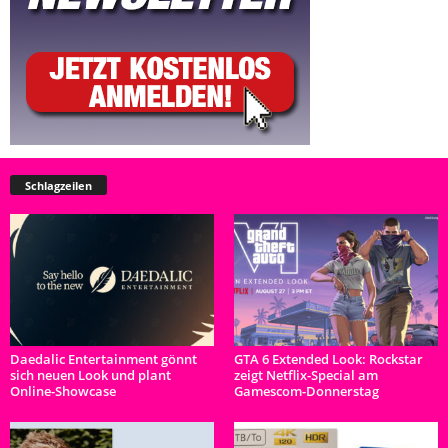
Schlagzeilen
Daedalic Entertainment gönnt
GTA 6 Extended Look: Rockstar
sich neuen Look und plant
zeigt Netflix-Special am
Online-Showcase
Gamescom-Donnerstag