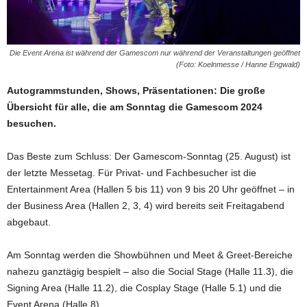
Die Event Arena ist während der Gamescom nur während der Veranstaltungen geöffnet
(Foto: Koelnmesse / Hanne Engwald)
Autogrammstunden, Shows, Präsentationen: Die große
Übersicht für alle, die am Sonntag die Gamescom 2024
besuchen.
Das Beste zum Schluss: Der Gamescom-Sonntag (25. August) ist
der letzte Messetag. Für Privat- und Fachbesucher ist die
Entertainment Area (Hallen 5 bis 11) von 9 bis 20 Uhr geöffnet – in
der Business Area (Hallen 2, 3, 4) wird bereits seit Freitagabend
abgebaut.
Am Sonntag werden die Showbühnen und Meet & Greet-Bereiche
nahezu ganztägig bespielt – also die Social Stage (Halle 11.3), die
Signing Area (Halle 11.2), die Cosplay Stage (Halle 5.1) und die
Event Arena (Halle 8).