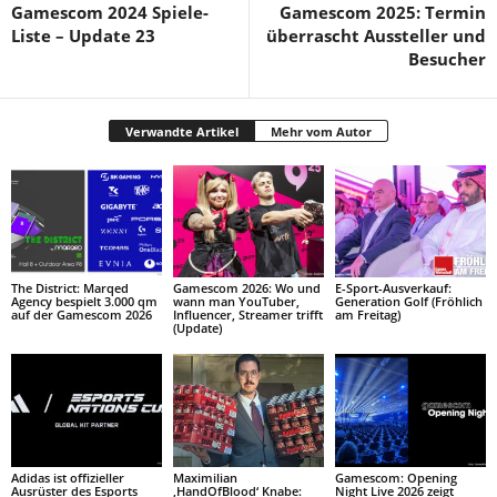
Gamescom 2024 Spiele-
Gamescom 2025: Termin
Liste – Update 23
überrascht Aussteller und
Besucher
Verwandte Artikel
Mehr vom Autor
The District: Marqed
Gamescom 2026: Wo und
E-Sport-Ausverkauf:
Agency bespielt 3.000 qm
wann man YouTuber,
Generation Golf (Fröhlich
auf der Gamescom 2026
Influencer, Streamer trifft
am Freitag)
(Update)
Adidas ist offizieller
Maximilian
Gamescom: Opening
Ausrüster des Esports
‚HandOfBlood‘ Knabe:
Night Live 2026 zeigt