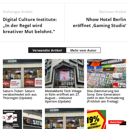
Vorheriger Artikel
Nächster Artikel
Digital Culture Institute:
Nhow Hotel Berlin
„In der Regel wird
eröffnet ‚Gaming Studio‘
kreativer Mut belohnt.“
Verwandte Artikel
Mehr vom Autor
Saturn-Ticker: Saturn
MediaMarkt Tech Village
Disc-Dämmerung bei
verabschiedet sich aus
in Köln eröffnet am 27.
Sony: Eine Generation
Thüringen (Update)
August – inklusive
zieht in den Formatkrieg
Xperion (Update)
(Fröhlich am Freitag)