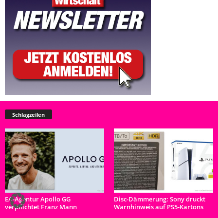
Schlagzeilen
EA-Agentur Apollo GG
Disc-Dämmerung: Sony druckt
verpflichtet Franz Mann
Warnhinweis auf PS5-Kartons