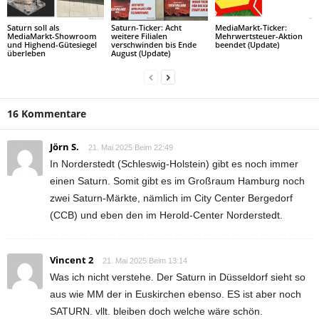
Saturn soll als
Saturn-Ticker: Acht
MediaMarkt-Ticker:
MediaMarkt-Showroom
weitere Filialen
Mehrwertsteuer-Aktion
und Highend-Gütesiegel
verschwinden bis Ende
beendet (Update)
überleben
August (Update)
16 Kommentare
Jörn S.
21. Mai 2025 Beim 22:49
In Norderstedt (Schleswig-Holstein) gibt es noch immer
einen Saturn. Somit gibt es im Großraum Hamburg noch
zwei Saturn-Märkte, nämlich im City Center Bergedorf
(CCB) und eben den im Herold-Center Norderstedt.
Vincent 2
21. Mai 2025 Beim 13:14
Was ich nicht verstehe. Der Saturn in Düsseldorf sieht so
aus wie MM der in Euskirchen ebenso. ES ist aber noch
SATURN. vllt. bleiben doch welche wäre schön.