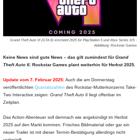
Grand Theft Auto VI (GTA 6) erscheint 2025 für PlayStation 5 und Xbox Series X/S -
Abbildung: Rockstar Games
Keine News sind gute News – das gilt zumindest für
Grand
Theft Auto 6
: Rockstar Games plant weiterhin für Herbst 2025.
Update vom 7. Februar 2025:
Auch die am Donnerstag
veröffentlichten
Quartalszahlen
des Rockstar-Mutterkonzerns Take-
Two Interactive zeigen:
Grand Theft Auto 6
liegt offenbar im
Zeitplan.
Das Action-Abenteuer soll demnach wie angekündigt im Herbst
2025 auf den Markt kommen. Frisches Bildmaterial oder gar ein
neuer Trailer ist mit dieser Termin-Bestätigung allerdings nicht
verknüpft.