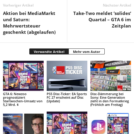
Vorheriger Artikel
Nächster Artikel
Aktion bei MediaMarkt
Take-Two meldet ’solides‘
und Saturn:
Quartal – GTA 6 im
Mehrwertsteuer
Zeitplan
geschenkt (abgelaufen)
Verwandte Artikel
Mehr vom Autor
GTA 6: Newzoo
PS5 Disc-Ticker: EA Sports
Disc-Dämmerung bei
prognostiziert
FC 27 erscheint auf Disc
Sony: Eine Generation
Startwochen-Umsatz von
(Update)
zieht in den Formatkrieg
5,2 Mrd. $
(Fröhlich am Freitag)