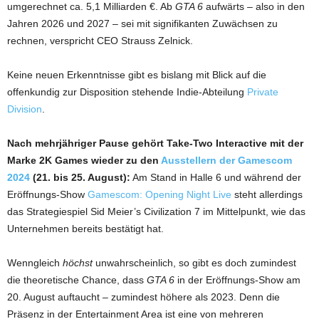
umgerechnet ca. 5,1 Milliarden €. Ab
GTA 6
aufwärts – also in den
Jahren 2026 und 2027 – sei mit signifikanten Zuwächsen zu
rechnen, verspricht CEO Strauss Zelnick.
Keine neuen Erkenntnisse gibt es bislang mit Blick auf die
offenkundig zur Disposition stehende Indie-Abteilung
Private
Division
.
Nach mehrjähriger Pause gehört Take-Two Interactive mit der
Marke 2K Games wieder zu den
Ausstellern der Gamescom
2024
(21. bis 25. August):
Am Stand in Halle 6 und während der
Eröffnungs-Show
Gamescom: Opening Night Live
steht allerdings
das Strategiespiel Sid Meier’s Civilization 7 im Mittelpunkt, wie das
Unternehmen bereits bestätigt hat.
Wenngleich
höchst
unwahrscheinlich, so gibt es doch zumindest
die theoretische Chance, dass
GTA 6
in der Eröffnungs-Show am
20. August auftaucht – zumindest höhere als 2023. Denn die
Präsenz in der Entertainment Area ist eine von mehreren