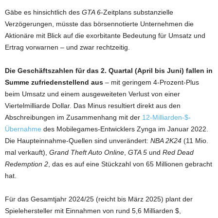
Gäbe es hinsichtlich des
GTA 6
-Zeitplans substanzielle
Verzögerungen, müsste das börsennotierte Unternehmen die
Aktionäre mit Blick auf die exorbitante Bedeutung für Umsatz und
Ertrag vorwarnen – und zwar rechtzeitig.
Die Geschäftszahlen für das 2. Quartal (April bis Juni) fallen in
Summe zufriedenstellend aus
– mit geringem 4-Prozent-Plus
beim Umsatz und einem ausgeweiteten Verlust von einer
Viertelmilliarde Dollar. Das Minus resultiert direkt aus den
Abschreibungen im Zusammenhang mit der
12-Milliarden-$-
Übernahme
des Mobilegames-Entwicklers Zynga im Januar 2022.
Die Haupteinnahme-Quellen sind unverändert:
NBA 2K24
(11 Mio.
mal verkauft),
Grand Theft Auto Online
,
GTA 5
und
Red Dead
Redemption 2
, das es auf eine Stückzahl von 65 Millionen gebracht
hat.
Für das Gesamtjahr 2024/25 (reicht bis März 2025) plant der
Spielehersteller mit Einnahmen von rund 5,6 Milliarden $,