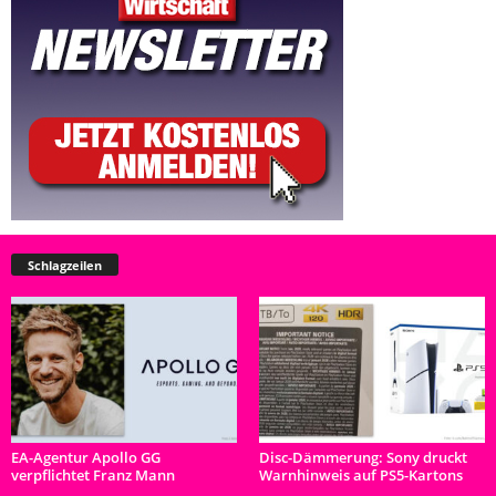
Schlagzeilen
EA-Agentur Apollo GG
Disc-Dämmerung: Sony druckt
verpflichtet Franz Mann
Warnhinweis auf PS5-Kartons