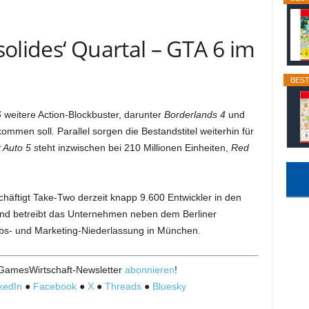
olides‘ Quartal – GTA 6 im
BEST
6
weitere Action-Blockbuster, darunter
Borderlands 4
und
mmen soll. Parallel sorgen die Bestandstitel weiterhin für
 Auto 5 s
teht inzwischen bei 210 Millionen Einheiten,
Red
schäftigt Take-Two derzeit knapp 9.600 Entwickler in den
and betreibt das Unternehmen neben dem Berliner
bs- und Marketing-Niederlassung in München.
 GamesWirtschaft-Newsletter
abonnieren
!
kedIn
●
Facebook
●
X
●
Threads
●
Bluesky