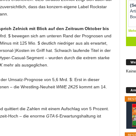
uversichtlich, dass das konzern-eigene Label Rockstar
kann.
prich Zelnick mit Blick auf den Zeitraum Oktober bis
 Mrd. $ bewegen sich am unteren Rand der Prognosen und
 Minus mit 125 Mio. $ deutlich niedriger aus als erwartet,
sonal-)Kosten im Griff hat. Schwach laufende Titel in der
yper-Casual-Segment – wurden durch die extrem starke
We
K
mehr als ausgeglichen.
Keine
 der Umsatz-Prognose von 5,6 Mrd. $: Erst in dieser
enen – die Wrestling-Neuheit
WWE 2K25
kommt am 14.
Ama
BEST
und quittiert die Zahlen mit einem Aufschlag von 5 Prozent.
lzeit-Hoch – die enorme
GTA 6
-Erwartungshaltung ist
BEST