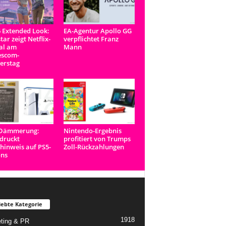
 Extended Look:
EA-Agentur Apollo GG
tar zeigt Netflix-
verpflichtet Franz
al am
Mann
scom-
erstag
-Dämmerung:
Nintendo-Ergebnis
druckt
profitiert von Trumps
inweis auf PS5-
Zoll-Rückzahlungen
ons
iebte Kategorie
1918
ting & PR