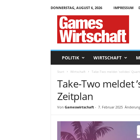
DONNERSTAG, AUGUST 6, 2026
IMPRESSUM
G
a
m
e
s
W
i
POLITIK
WIRTSCHAFT
M
r
t
Start
Wirtschaft
Take-Two meldet ’solides‘ Quart
s
Take-Two meldet ’s
c
h
Zeitplan
a
f
t
Von
Gameswirtschaft
-
7. Februar 2025
Änderung
.
d
e