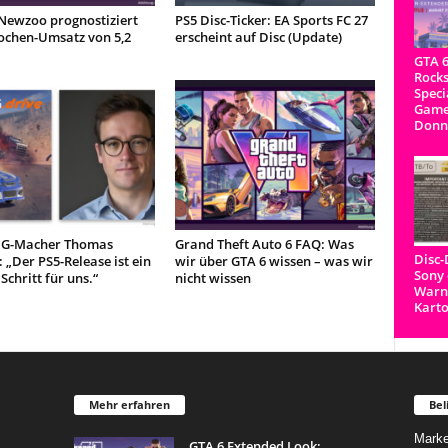
 Newzoo prognostiziert
PS5 Disc-Ticker: EA Sports FC 27
ochen-Umsatz von 5,2
erscheint auf Disc (Update)
GTA 6
Rocks
Speci
Game
Donn
G-Macher Thomas
Grand Theft Auto 6 FAQ: Was
Disc
: „Der PS5-Release ist ein
wir über GTA 6 wissen – was wir
Sony 
Schritt für uns.“
nicht wissen
Warnh
Kart
Mehr erfahren
Bel
Marke
GTA 6 Extended Look: