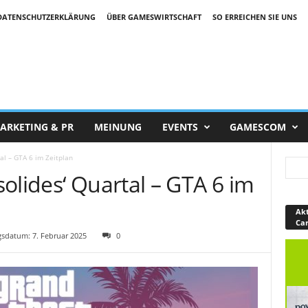
DATENSCHUTZERKLÄRUNG
ÜBER GAMESWIRTSCHAFT
SO ERREICHEN SIE UNS
ARKETING & PR
MEINUNG
EVENTS
GAMESCOM
al – GTA 6 im Zeitplan
olides‘ Quartal – GTA 6 im
Akt
Ca
sdatum: 7. Februar 2025
0