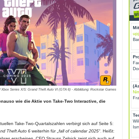
d Xbox Series X/S: Grand Theft Auto VI (GTA 6) - Abbildung: Rockstar Games
enauso wie die Aktie von Take-Two Interactive, die
uellen Take-Two-Quartalszahlen verbirgt sich auf Seite 5:
nd Theft Auto 6
weiterhin für
„fall of calendar 2025“
. Heißt:
ahres erscheinen. CEO Strauss Zelnick zeigt sich auch auf