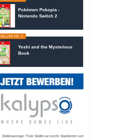
Pokémon Pokopia -
Nintendo Switch 2
SELLER NR. 3
Yoshi and the Mysterious
Book
Stellenanzeige: Freie Stellen an sechs Standorten von