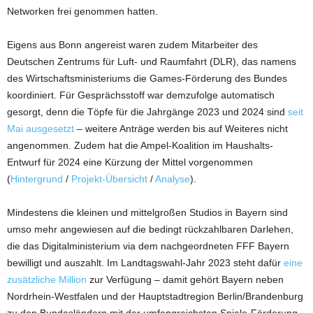
Networken frei genommen hatten.
Eigens aus Bonn angereist waren zudem Mitarbeiter des
Deutschen Zentrums für Luft- und Raumfahrt (DLR), das namens
des Wirtschaftsministeriums die Games-Förderung des Bundes
koordiniert. Für Gesprächsstoff war demzufolge automatisch
gesorgt, denn die Töpfe für die Jahrgänge 2023 und 2024 sind
seit
Mai ausgesetzt
– weitere Anträge werden bis auf Weiteres nicht
angenommen. Zudem hat die Ampel-Koalition im Haushalts-
Entwurf für 2024 eine Kürzung der Mittel vorgenommen
(
Hintergrund
/
Projekt-Übersicht
/
Analyse
).
Mindestens die kleinen und mittelgroßen Studios in Bayern sind
umso mehr angewiesen auf die bedingt rückzahlbaren Darlehen,
die das Digitalministerium via dem nachgeordneten FFF Bayern
bewilligt und auszahlt. Im Landtagswahl-Jahr 2023 steht dafür
eine
zusätzliche Million
zur Verfügung – damit gehört Bayern neben
Nordrhein-Westfalen und der Hauptstadtregion Berlin/Brandenburg
zu den Bundesländern mit der umfangreichsten Spiele-Förderung.