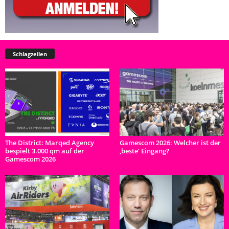
Schlagzeilen
The District: Marqed Agency
Gamescom 2026: Welcher ist der
bespielt 3.000 qm auf der
‚beste‘ Eingang?
Gamescom 2026