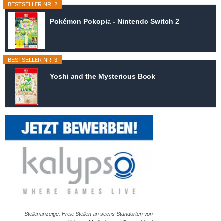
BESTSELLER NR. 2
Pokémon Pokopia - Nintendo Switch 2
BESTSELLER NR. 3
Yoshi and the Mysterious Book
Stellenanzeige: Freie Stellen an sechs Standorten von