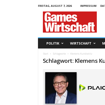
FREITAG, AUGUST 7, 2026
IMPRESSUM
DA
G
a
m
e
s
W
i
POLITIK
WIRTSCHAFT
M
r
t
Start
Schlagworte
Klemens Kundratitz
s
Schlagwort: Klemens Ku
c
h
a
f
t
.
d
e