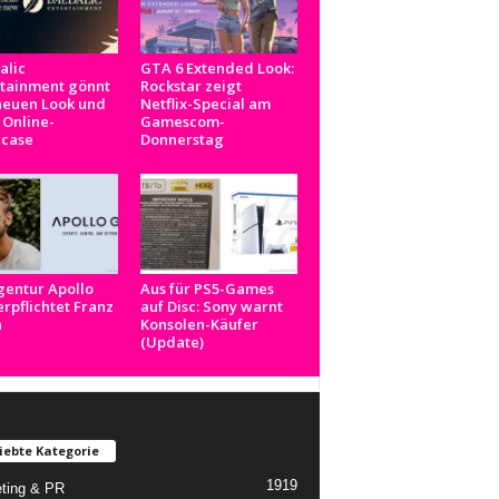
alic
GTA 6 Extended Look:
rtainment gönnt
Rockstar zeigt
neuen Look und
Netflix-Special am
 Online-
Gamescom-
case
Donnerstag
gentur Apollo
Aus für PS5-Games
rpflichtet Franz
auf Disc: Sony warnt
n
Konsolen-Käufer
(Update)
iebte Kategorie
1919
ting & PR