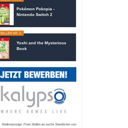
Pokémon Pokopia -
Nintendo Switch 2
SELLER NR. 3
Yoshi and the Mysterious
Book
Stellenanzeige: Freie Stellen an sechs Standorten von