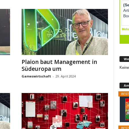
We
Plaion baut Management in
Südeuropa um
Keine
Gameswirtschaft
-
29. April 2024
Am
BEST
BEST