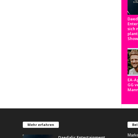
Daed
Ente
sich 
plant
Show
EA-A
GG ve
Man
Mehr erfahren
Bel
Marke
Daedalic Entertainment