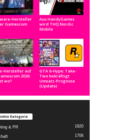
ware-Hersteller
Aus HandyGames
der Gamescom
wird THQ Nordic
Mobile
e-Hersteller auf
GTA 6-Hype: Take-
Gamescom 2026:
Two bekräftigt
st wo?
Umsatz-Prognose
(Update)
iebte Kategorie
1920
ting & PR
1706
chaft