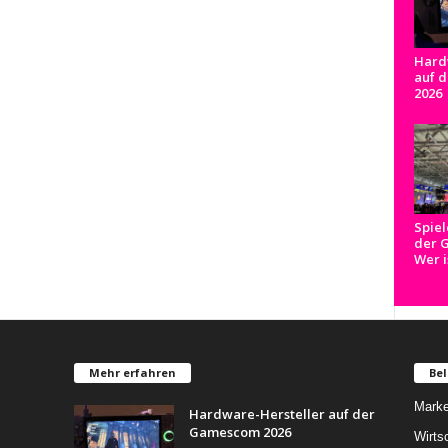
Hard
auf 
2026
Spiel
der 
Wer i
Mehr erfahren
Bel
Marke
Hardware-Hersteller auf der
Gamescom 2026
Wirts