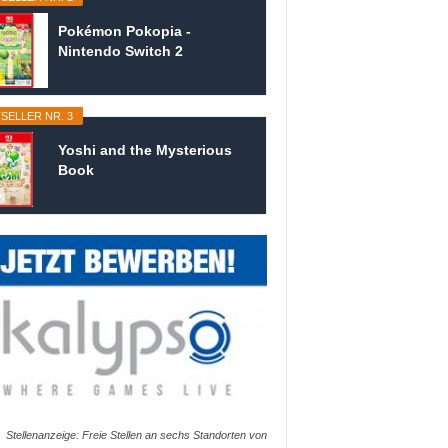
Pokémon Pokopia -
Nintendo Switch 2
SELLER NR. 3
Yoshi and the Mysterious
Book
Stellenanzeige: Freie Stellen an sechs Standorten von