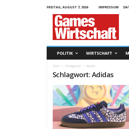
FREITAG, AUGUST 7, 2026
IMPRESSUM
DA
G
a
m
e
s
W
i
POLITIK
WIRTSCHAFT
M
r
t
Start
Schlagworte
Adidas
s
Schlagwort: Adidas
c
h
a
f
t
.
d
e