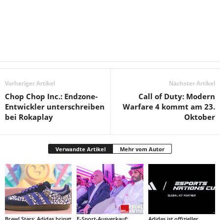
Vorheriger Artikel
Nächster Artikel
Chop Chop Inc.: Endzone-
Call of Duty: Modern
Entwickler unterschreiben
Warfare 4 kommt am 23.
bei Rokaplay
Oktober
Verwandte Artikel
Mehr vom Autor
Brawl Stars: Adidas bringt
E-Sport-Ausverkauf:
Adidas ist offizieller