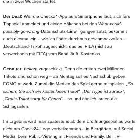
die in zwei Wochen startet.
Der Deal:
Wer die Check24-App aufs Smartphone lädt, sich fürs
Tippspiel anmeldet und einige Häkchen bei den
What-could-
possibly-go-wrong
-Datenschutz-Einwilligungen setzt, bekommt
auch diesmal ein – wie ich finde: durchaus geschmackvolles –
‚Deutschland-Trikot‘ zugeschickt, das bei FILA (nicht zu
verwechseln mit FIFA) vom Band läuft. Kostenlos.
Genauer:
bekam
zugeschickt. Denn die ersten zwei Millionen
Trikots sind schon weg – ab Montag soll es Nachschub geben.
FOMO at work. Zumal die Medien das Spiel gerne mitspielen.
„So
sichern Sie sich ein kostenloses Trikot“, „Der Hype ist zurück“,
„Gratis-Trikot sorgt für Chaos“
– so und ähnlich lauten die
Schlagzeilen.
Im Ergebnis wird man spätestens ab dem Eröffnungsspiel aufwärts
nicht am Check24-Logo vorbeikommen – in Biergärten, auf Social
Media, beim Public-Viewing mit Friends und Family. Bei TV-