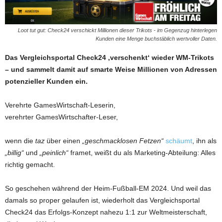
Loot tut gut: Check24 verschickt Millionen dieser Trikots - im Gegenzug hinterlegen
Kunden eine Menge buchstäblich wertvoller Daten.
Das Vergleichsportal Check24 ‚verschenkt‘ wieder WM-Trikots
– und sammelt damit auf smarte Weise Millionen von Adressen
potenzieller Kunden ein.
Verehrte GamesWirtschaft-Leserin,
verehrter GamesWirtschafter-Leser,
wenn die
taz
über einen
„geschmacklosen Fetzen“
schäumt
, ihn als
„billig“
und
„peinlich“
framet, weißt du als Marketing-Abteilung: Alles
richtig gemacht.
So geschehen während der Heim-Fußball-EM 2024. Und weil das
damals so proper gelaufen ist, wiederholt das Vergleichsportal
Check24 das Erfolgs-Konzept nahezu 1:1 zur Weltmeisterschaft,