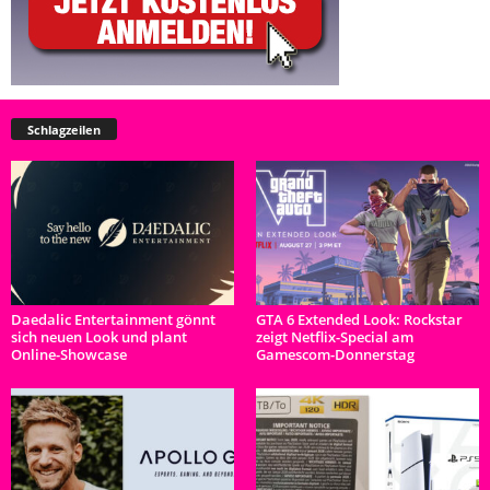
Schlagzeilen
Daedalic Entertainment gönnt
GTA 6 Extended Look: Rockstar
sich neuen Look und plant
zeigt Netflix-Special am
Online-Showcase
Gamescom-Donnerstag