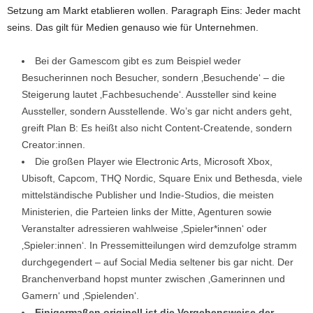
Setzung am Markt etablieren wollen. Paragraph Eins: Jeder macht
seins. Das gilt für Medien genauso wie für Unternehmen.
Bei der Gamescom gibt es zum Beispiel weder
Besucherinnen noch Besucher, sondern ‚Besuchende‘ – die
Steigerung lautet ‚Fachbesuchende‘. Aussteller sind keine
Aussteller, sondern Ausstellende. Wo’s gar nicht anders geht,
greift Plan B: Es heißt also nicht Content-Creatende, sondern
Creator:innen.
Die großen Player wie Electronic Arts, Microsoft Xbox,
Ubisoft, Capcom, THQ Nordic, Square Enix und Bethesda, viele
mittelständische Publisher und Indie-Studios, die meisten
Ministerien, die Parteien links der Mitte, Agenturen sowie
Veranstalter adressieren wahlweise ‚Spieler*innen‘ oder
‚Spieler:innen‘. In Pressemitteilungen wird demzufolge stramm
durchgegendert – auf Social Media seltener bis gar nicht. Der
Branchenverband hopst munter zwischen ‚Gamerinnen und
Gamern‘ und ‚Spielenden‘.
Einigermaßen originell ist die Vorgehensweise der