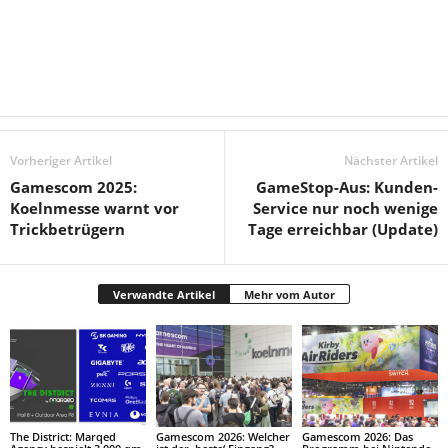
Vorheriger Artikel
Nächster Artikel
Gamescom 2025:
GameStop-Aus: Kunden-
Koelnmesse warnt vor
Service nur noch wenige
Trickbetrügern
Tage erreichbar (Update)
Verwandte Artikel
Mehr vom Autor
The District: Marqed
Gamescom 2026: Welcher
Gamescom 2026: Das