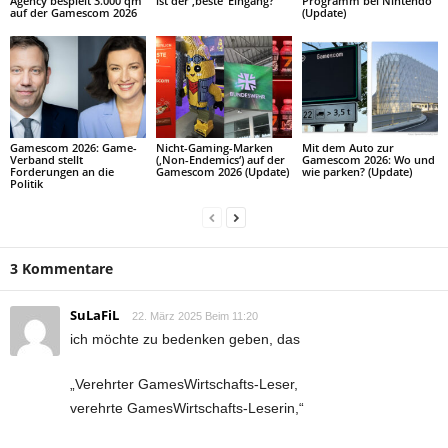
Agency bespielt 3.000 qm
ist der ‚beste‘ Eingang?
Programm bei Nintendo
auf der Gamescom 2026
(Update)
Gamescom 2026: Game-
Nicht-Gaming-Marken
Mit dem Auto zur
Verband stellt
(‚Non-Endemics‘) auf der
Gamescom 2026: Wo und
Forderungen an die
Gamescom 2026 (Update)
wie parken? (Update)
Politik
3 Kommentare
SuLaFiL
22. März 2025 Beim 11:20
ich möchte zu bedenken geben, das
„Verehrter GamesWirtschafts-Leser,
verehrte GamesWirtschafts-Leserin,“