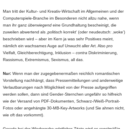
Man tritt der Kultur- und Kreativ-Wirtschaft im Allgemeinen und der
Computerspiele-Branche im Besonderen nicht allzu nahe, wenn
man ihr ganz
überwiegend
eine Grundhaltung bescheinigt, die
zuweilen abwertend als ‚politisch korrekt‘ (oder neudeutsch: ‚woke‘)
beschrieben wird – aber im Kern ja was sehr Positives meint,
nämlich ein wachsames Auge auf Unwucht aller Art. Also
pro
Vielfalt, Gleichberechtigung, Inklusion –
contra
Diskriminierung,
Rassismus, Extremismus, Sexismus, all das.
Nur:
Wenn man der zugegebenermaßen reichlich romantischen
Vorstellung nachhängt, dass Pressemitteilungen und anderweitige
Verlautbarungen nach Möglichkeit von der Presse aufgegriffen
werden sollen, dann sind Gender-Sternchen ungefähr so hilfreich
wie der Versand von PDF-Dokumenten, Schwarz-/Weiß-Portrait-
Fotos oder angehängte 30-MB-Key-Artworks (und Sie ahnen nicht,
wie oft das vorkommt).
Gerade bei der Wiedergabe wörtlicher Zitate wird es regelmäßig