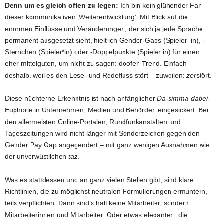
Denn um es gleich offen zu legen:
Ich bin kein glühender Fan
dieser kommunikativen ‚Weiterentwicklung‘. Mit Blick auf die
enormen Einflüsse und Veränderungen, der sich ja jede Sprache
permanent ausgesetzt sieht, hielt ich Gender-Gaps (Spieler_in), -
Sternchen (Spieler*in) oder -Doppelpunkte (Spieler:in) für einen
eher mittelguten, um nicht zu sagen: doofen Trend. Einfach
deshalb, weil es den Lese- und Redefluss stört – zuweilen:
zer
stört.
Diese nüchterne Erkenntnis ist nach anfänglicher
Da-simma-dabei
-
Euphorie in Unternehmen, Medien und Behörden eingesickert. Bei
den allermeisten Online-Portalen, Rundfunkanstalten und
Tageszeitungen wird nicht länger mit Sonderzeichen gegen den
Gender Pay Gap angegendert – mit ganz wenigen Ausnahmen wie
der unverwüstlichen
taz
.
Was es stattdessen und an ganz vielen Stellen gibt, sind klare
Richtlinien, die zu möglichst neutralen Formulierungen ermuntern,
teils verpflichten. Dann sind’s halt keine Mitarbeiter, sondern
Mitarbeiterinnen und Mitarbeiter. Oder etwas eleganter: ‚die