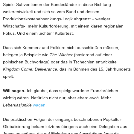
Spiele-Subventionen der Bundesländer in diese Richtung
weiterentwickelt und sich so vom Bund und dessen
Produktionskostenabsenkungs-Logik abgrenzt – weniger
Wirtschafts-, mehr Kulturförderung, mit einem klaren regionalen
Fokus. Und einem ‚echten‘ Kulturtest.
Dass sich Kommerz und Folklore nicht ausschließen müssen,
belegen ja Beispiele wie
The Witcher
(basierend auf einer
polnischen Buchvorlage) oder das in Tschechien entwickelte
Kingdom Come: Deliverance
, das im Böhmen des 15. Jahrhunderts
spielt.
Will sagen:
Ich glaube, dass spielgewordene Franzbrötchen
wichtig wären. Natürlich nicht nur, aber eben:
auch
. Mehr
Leberkäsjunkie
wagen
.
Die praktischen Folgen der eingangs beschriebenen Popkultur-
Globalisierung bekam letztens übrigens auch eine Delegation aus
Japan zu spüren, die auf Einladung des Auswärtigen Amts die