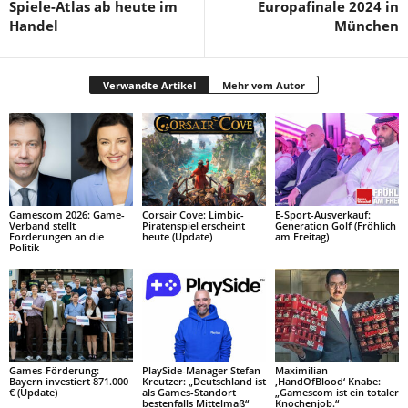
Spiele-Atlas ab heute im
Europafinale 2024 in
Handel
München
Verwandte Artikel
Mehr vom Autor
Gamescom 2026: Game-
Corsair Cove: Limbic-
E-Sport-Ausverkauf:
Verband stellt
Piratenspiel erscheint
Generation Golf (Fröhlich
Forderungen an die
heute (Update)
am Freitag)
Politik
Games-Förderung:
PlaySide-Manager Stefan
Maximilian
Bayern investiert 871.000
Kreutzer: „Deutschland ist
‚HandOfBlood‘ Knabe:
€ (Update)
als Games-Standort
„Gamescom ist ein totaler
bestenfalls Mittelmaß“
Knochenjob.“