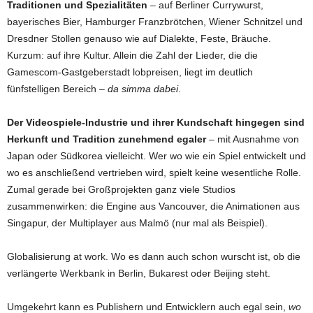
Traditionen und Spezialitäten
– auf Berliner Currywurst,
bayerisches Bier, Hamburger Franzbrötchen, Wiener Schnitzel und
Dresdner Stollen genauso wie auf Dialekte, Feste, Bräuche.
Kurzum: auf ihre Kultur. Allein die Zahl der Lieder, die die
Gamescom-Gastgeberstadt lobpreisen, liegt im deutlich
fünfstelligen Bereich –
da simma dabei
.
Der Videospiele-Industrie und ihrer Kundschaft hingegen sind
Herkunft und Tradition zunehmend egaler
– mit Ausnahme von
Japan oder Südkorea vielleicht. Wer wo wie ein Spiel entwickelt und
wo es anschließend vertrieben wird, spielt keine wesentliche Rolle.
Zumal gerade bei Großprojekten ganz viele Studios
zusammenwirken: die Engine aus Vancouver, die Animationen aus
Singapur, der Multiplayer aus Malmö (nur mal als Beispiel).
Globalisierung at work. Wo es dann auch schon wurscht ist, ob die
verlängerte Werkbank in Berlin, Bukarest oder Beijing steht.
Umgekehrt kann es Publishern und Entwicklern auch egal sein,
wo