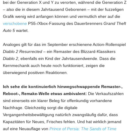
bei der Generation X und Y zu verorten, während die Generation Z
– also die in diesem Jahrtausend Geborenen – mit der fuzzeligen
Grafik wenig wird anfangen können und vermutlich eher auf die
verschobene
PS5-/Xbox-Fassung des Dauerbrenners
Grand Theft
Auto 5
wartet.
Analoges gilt für das im September erschienene Action-Rollenspiel
Diablo 2 Resurrected
– ein Remaster des Blizzard-Klassikers
Diablo 2
, ebenfalls ein Kind der Jahrtausendwende. Dass die
Kernmechanik auch heute noch funktioniert, zeigen die
überwiegend positiven Reaktionen.
Ich sehe die kontinuierlich hinwegschwappende Remaster-,
Reboot-, Remake-Welle etwas ambivalent:
Die Verkaufszahlen
sind einerseits ein klarer Beleg für offenkundig vorhandene
Nachfrage. Gleichzeitig sorgt die digitale
Vergangenheitsbewältigung natürlich zwangsläufig dafür, dass
Kapazitäten für Neues, Frisches fehlen. Und hat wirklich jemand
auf eine Neuauflage von
Prince of Persia: The Sands of Time