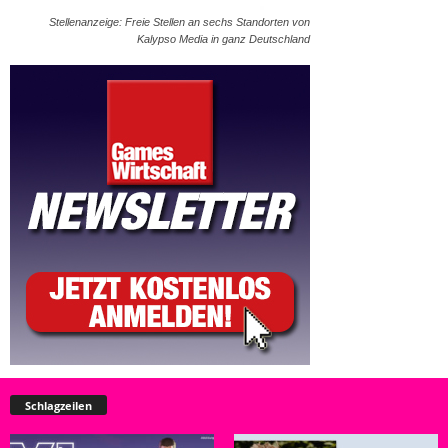
Stellenanzeige: Freie Stellen an sechs Standorten von
Kalypso Media in ganz Deutschland
Schlagzeilen