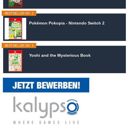
BESTSELLER NR. 2
Pokémon Pokopia - Nintendo Switch 2
BESTSELLER NR. 3
Yoshi and the Mysterious Book