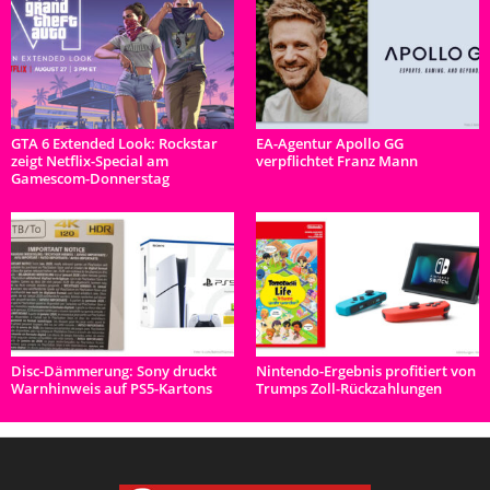
GTA 6 Extended Look: Rockstar
EA-Agentur Apollo GG
zeigt Netflix-Special am
verpflichtet Franz Mann
Gamescom-Donnerstag
Disc-Dämmerung: Sony druckt
Nintendo-Ergebnis profitiert von
Warnhinweis auf PS5-Kartons
Trumps Zoll-Rückzahlungen