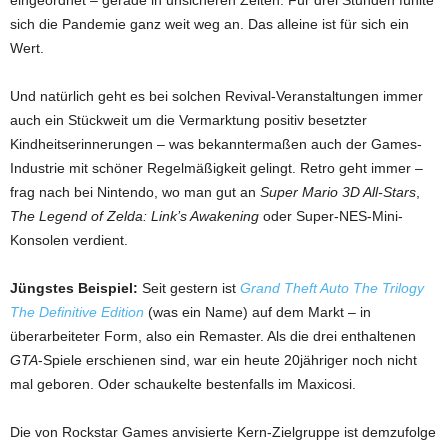
eingeordnet – gerade in unsicheren Zeiten. Für drei Stunden fühlte
sich die Pandemie ganz weit weg an. Das alleine ist für sich ein
Wert.
Und natürlich geht es bei solchen Revival-Veranstaltungen immer
auch ein Stückweit um die Vermarktung positiv besetzter
Kindheitserinnerungen – was bekanntermaßen auch der Games-
Industrie mit schöner Regelmäßigkeit gelingt. Retro geht immer –
frag nach bei Nintendo, wo man gut an
Super Mario 3D All-Stars
,
The Legend of Zelda: Link’s Awakening
oder Super-NES-Mini-
Konsolen verdient.
Jüngstes Beispiel:
Seit gestern ist
Grand Theft Auto The Trilogy
The Definitive Edition
(was ein Name) auf dem Markt – in
überarbeiteter Form, also ein Remaster. Als die drei enthaltenen
GTA
-Spiele erschienen sind, war ein heute 20jähriger noch nicht
mal geboren. Oder schaukelte bestenfalls im Maxicosi.
Die von Rockstar Games anvisierte Kern-Zielgruppe ist demzufolge