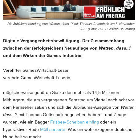
Die Jubiläumssendung von 'Wetten, dass..?' mit Thomas Gottschalk am 6. November
2021 (Foto: ZDF / Sascha Baumann)
Digitale Vergangenheitsbewältigung: Der Zusammenhang
zwischen der (erfolgreichen) Neuauflage von
Wetten, dass..?
und dem Wirken der Games-Industrie.
Verehrter GamesWirtschaft-Leser,
verehrte GamesWirtschaft-Leserin,
möglicherweise gehören Sie zu den mehr als 14,5 Millionen
Mitbürgern, die am vergangenen Samstag um Viertel nach acht vor
dem Fernseher saßen und sich die Jubiläums-Ausgabe von
Wetten
dass..?
mit Thomas Gottschalk angesehen haben – und Zeuge
wurden, wie ein Bagger
Frisbee-Scheiben einfing
oder ein
hyperaktiver Rüde
Müll sortierte
. Was ein wohlerzogener deutscher
Hund halt so macht.