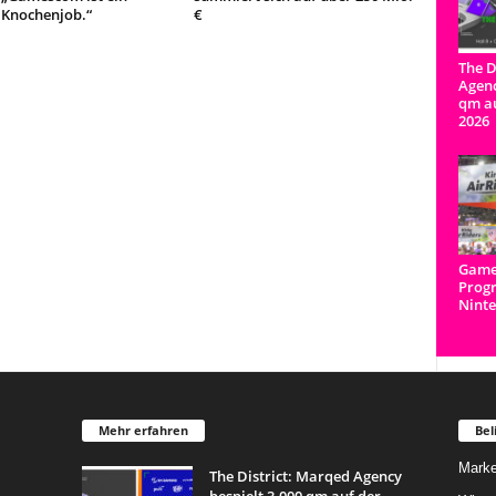
 Knochenjob.“
€
The D
Agenc
qm a
2026
Game
Prog
Ninte
Mehr erfahren
Bel
Marke
The District: Marqed Agency