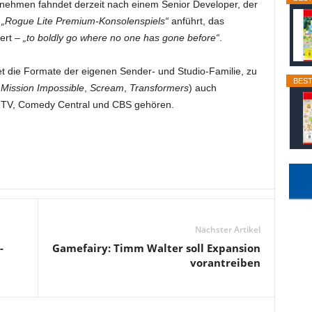
nehmen fahndet derzeit nach einem Senior Developer, der
n
„Rogue Lite Premium-Konsolenspiels“
anführt, das
ert –
„to boldly go where no one has gone before“
.
 die Formate der eigenen Sender- und Studio-Familie, zu
BEST
,
Mission Impossible
,
Scream
,
Transformers
) auch
-TV, Comedy Central und CBS gehören.
Nächster Artikel
-
Gamefairy: Timm Walter soll Expansion
vorantreiben