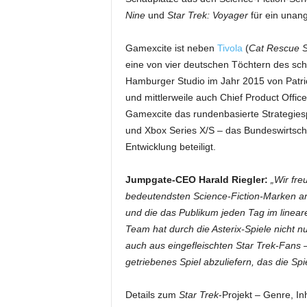
Nine
und
Star Trek: Voyager
für ein unan
Gamexcite ist neben
Tivola
(
Cat Rescue S
eine von vier deutschen Töchtern des s
Hamburger Studio im Jahr 2015 von Patri
und mittlerweile auch Chief Product Offic
Gamexcite das rundenbasierte Strategies
und Xbox Series X/S – das Bundeswirtscha
Entwicklung beteiligt.
Jumpgate-CEO Harald Riegler:
„Wir fre
bedeutendsten Science-Fiction-Marken arb
und die das Publikum jeden Tag im linear
Team hat durch die Asterix-Spiele nicht 
auch aus eingefleischten Star Trek-Fans 
getriebenes Spiel abzuliefern, das die Sp
Details zum
Star Trek
-Projekt – Genre, In