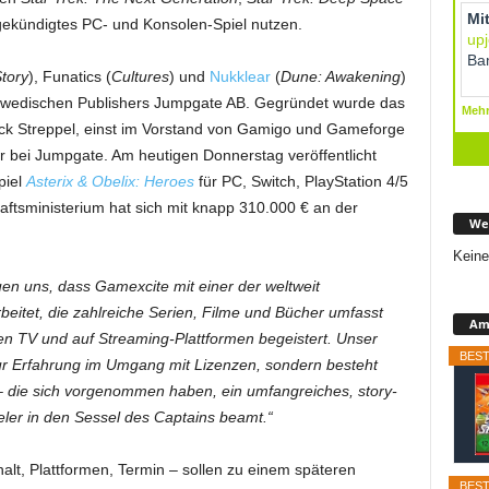
gekündigtes PC- und Konsolen-Spiel nutzen.
tory
), Funatics (
Cultures
) und
Nukklear
(
Dune: Awakening
)
chwedischen Publishers Jumpgate AB. Gegründet wurde das
ck Streppel, einst im Vorstand von Gamigo und Gameforge
er bei Jumpgate. Am heutigen Donnerstag veröffentlicht
piel
Asterix & Obelix: Heroes
für PC, Switch, PlayStation 4/5
ftsministerium hat sich mit knapp 310.000 € an der
We
Keine
uen uns, dass Gamexcite mit einer der weltweit
eitet, die zahlreiche Serien, Filme und Bücher umfasst
Ama
en TV und auf Streaming-Plattformen begeistert. Unser
BEST
nur Erfahrung im Umgang mit Lizenzen, sondern besteht
– die sich vorgenommen haben, ein umfangreiches, story-
ieler in den Sessel des Captains beamt.“
halt, Plattformen, Termin – sollen zu einem späteren
BEST