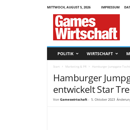
MITTWOCH, AUGUST 5, 2026
IMPRESSUM
DA
G
a
m
e
s
W
i
POLITIK
WIRTSCHAFT
M
r
t
Start
Marketing & PR
Hamburger Jumpgate-Tochte
s
Hamburger Jumpga
c
h
entwickelt Star Tre
a
f
t
Von
Gameswirtschaft
-
5. Oktober 2023
Änderung
.
d
e