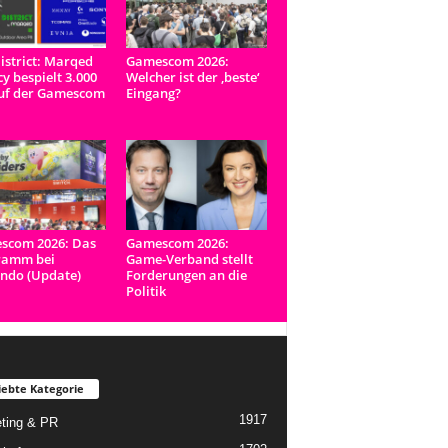
istrict: Marqed
Gamescom 2026:
y bespielt 3.000
Welcher ist der ‚beste‘
uf der Gamescom
Eingang?
scom 2026: Das
Gamescom 2026:
ramm bei
Game-Verband stellt
ndo (Update)
Forderungen an die
Politik
iebte Kategorie
1917
ting & PR