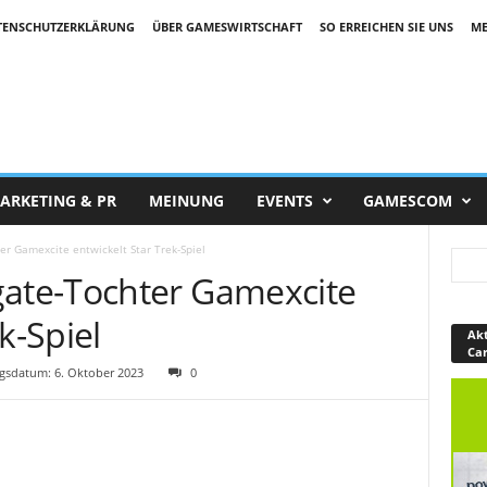
TENSCHUTZERKLÄRUNG
ÜBER GAMESWIRTSCHAFT
SO ERREICHEN SIE UNS
ME
ARKETING & PR
MEINUNG
EVENTS
GAMESCOM
r Gamexcite entwickelt Star Trek-Spiel
te-Tochter Gamexcite
k-Spiel
Akt
Ca
sdatum: 6. Oktober 2023
0