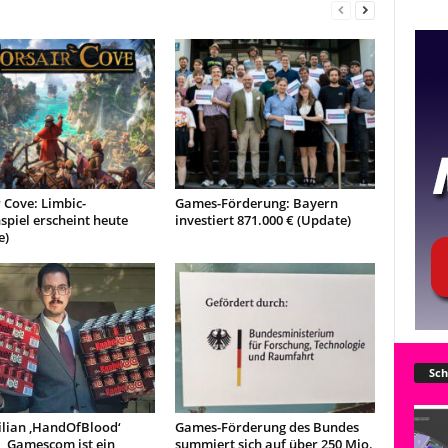
 Cove: Limbic-
Games-Förderung: Bayern
spiel erscheint heute
investiert 871.000 € (Update)
e)
Sch
lian ‚HandOfBlood‘
Games-Förderung des Bundes
 „Gamescom ist ein
summiert sich auf über 250 Mio.