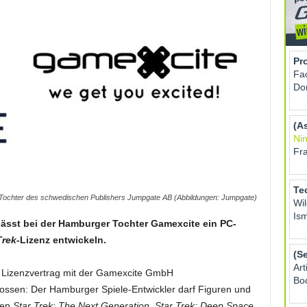
 Tochter des schwedischen Publishers Jumpgate AB (Abbildungen: Jumpgate)
ässt bei der Hamburger Tochter Gamexcite ein PC-
Trek
-Lizenz entwickeln.
 Lizenzvertrag mit der Gamexcite GmbH
ossen: Der Hamburger Spiele-Entwickler darf Figuren und
ien
Star Trek: The Next Generation
,
Star Trek: Deep Space