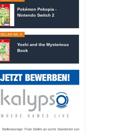
Pokémon Pokopia -
Nintendo Switch 2
SELLER NR. 3
Yoshi and the Mysterious
Book
Stellenanzeige: Freie Stellen an sechs Standorten von