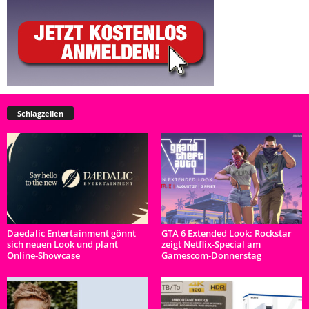
Schlagzeilen
Daedalic Entertainment gönnt
GTA 6 Extended Look: Rockstar
sich neuen Look und plant
zeigt Netflix-Special am
Online-Showcase
Gamescom-Donnerstag