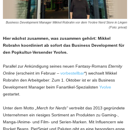
Business Development Manager Mikkel Robrahn vor dem Yvolve Nerd Store in Lingen
(Foto: privat)
Hier wächst zusammen, was zusammen gehört: Mikkel
Robrahn koordiniert ab sofort das Business Development für
den Popkultur-Versender Yvolve.
Parallel zur Ankündigung seines neuen Fantasy-Romans
Eternity
Online
(erscheint im Februar –
vorbestellbar
*) wechselt Mikkel
Robrahn den Arbeitgeber: Zum 1. Oktober ist er als Business
Development Manager beim Fanartikel-Spezialisten
Yvolve
gestartet.
Unter dem Motto
„Merch for Nerds“
vertreibt das 2013 gegründete
Unternehmen ein riesiges Sortiment an Produkten zu Gaming-,
Manga-/Anime- und Film- und Serien-Marken. Mit Influencern wie
Rocket Beans, PietSmiet und Paluten gibt es eine besonders enge