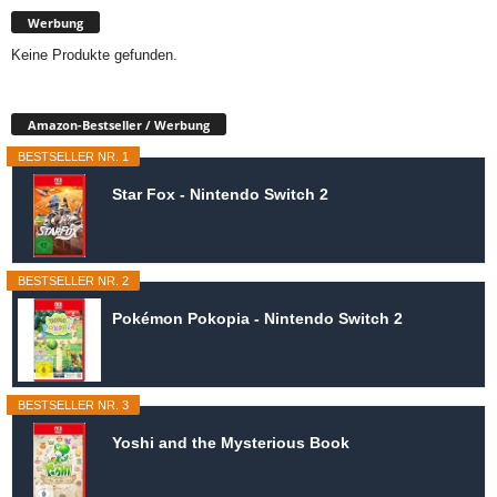
Werbung
Keine Produkte gefunden.
Amazon-Bestseller / Werbung
BESTSELLER NR. 1
Star Fox - Nintendo Switch 2
BESTSELLER NR. 2
Pokémon Pokopia - Nintendo Switch 2
BESTSELLER NR. 3
Yoshi and the Mysterious Book