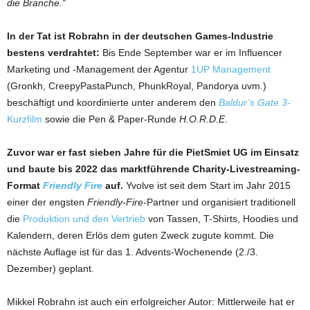
die Branche.“
In der Tat ist Robrahn in der deutschen Games-Industrie
bestens verdrahtet:
Bis Ende September war er im Influencer
Marketing und -Management der Agentur
1UP Management
(Gronkh, CreepyPastaPunch, PhunkRoyal, Pandorya uvm.)
beschäftigt und koordinierte unter anderem den
Baldur’s Gate 3
-
Kurzfilm
sowie die Pen & Paper-Runde
H.O.R.D.E
.
Zuvor war er fast sieben Jahre für die PietSmiet UG im Einsatz
und baute bis 2022 das marktführende Charity-Livestreaming-
Format
Friendly Fire
auf.
Yvolve ist seit dem Start im Jahr 2015
einer der engsten
Friendly-Fire-
Partner und organisiert traditionell
die
Produktion und den Vertrieb
von Tassen, T-Shirts, Hoodies und
Kalendern, deren Erlös dem guten Zweck zugute kommt. Die
nächste Auflage ist für das 1. Advents-Wochenende (2./3.
Dezember) geplant.
Mikkel Robrahn ist auch ein erfolgreicher Autor: Mittlerweile hat er