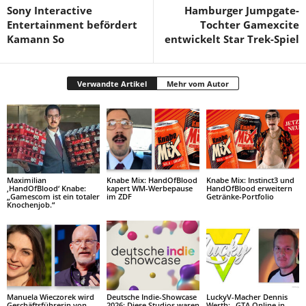
Sony Interactive
Hamburger Jumpgate-
Entertainment befördert
Tochter Gamexcite
Kamann So
entwickelt Star Trek-Spiel
Verwandte Artikel
Mehr vom Autor
Maximilian
Knabe Mix: HandOfBlood
Knabe Mix: Instinct3 und
‚HandOfBlood‘ Knabe:
kapert WM-Werbepause
HandOfBlood erweitern
„Gamescom ist ein totaler
im ZDF
Getränke-Portfolio
Knochenjob.“
Manuela Wieczorek wird
Deutsche Indie-Showcase
LuckyV-Macher Dennis
Geschäftsführerin von
2026: Diese Studios waren
Werth: „GTA Online in