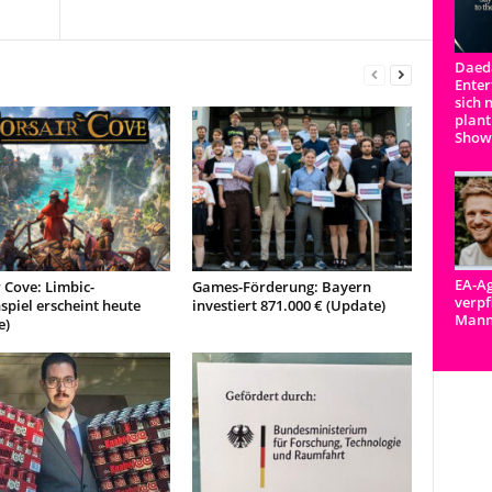
Daeda
Enter
sich 
plant
Show
EA-Ag
 Cove: Limbic-
Games-Förderung: Bayern
verpf
spiel erscheint heute
investiert 871.000 € (Update)
Man
e)