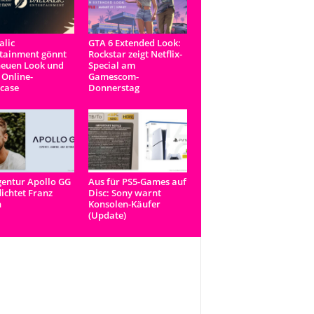
lic
GTA 6 Extended Look:
tainment gönnt
Rockstar zeigt Netflix-
neuen Look und
Special am
 Online-
Gamescom-
case
Donnerstag
entur Apollo GG
Aus für PS5-Games auf
lichtet Franz
Disc: Sony warnt
n
Konsolen-Käufer
(Update)