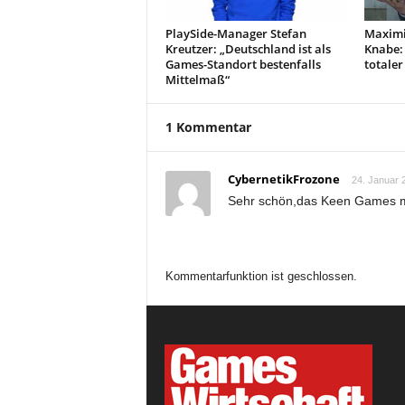
PlaySide-Manager Stefan
Maximi
Kreutzer: „Deutschland ist als
Knabe:
Games-Standort bestenfalls
totaler
Mittelmaß“
1 Kommentar
CybernetikFrozone
24. Januar 
Sehr schön,das Keen Games mi
Kommentarfunktion ist geschlossen.