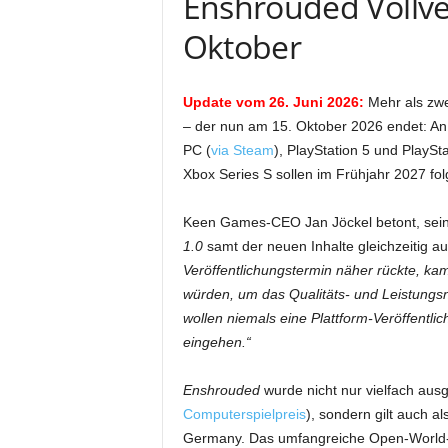
Enshrouded Vollve
Oktober
Update vom 26. Juni 2026:
Mehr als zwe
– der nun am 15. Oktober 2026 endet: An
PC (
via Steam
), PlayStation 5 und PlaySt
Xbox Series S sollen im Frühjahr 2027 fol
Keen Games-CEO Jan Jöckel betont, sei
1.0
samt der neuen Inhalte gleichzeitig a
Veröffentlichungstermin näher rückte, kam
würden, um das Qualitäts- und Leistungsn
wollen niemals eine Plattform-Veröffentl
eingehen.“
Enshrouded
wurde nicht nur vielfach ausg
Computerspielpreis
), sondern gilt auch a
Germany. Das umfangreiche Open-World-A