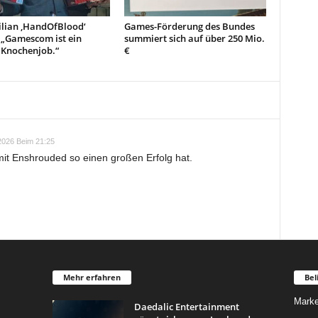
lian ‚HandOfBlood‘
Games-Förderung des Bundes
 „Gamescom ist ein
summiert sich auf über 250 Mio.
 Knochenjob.“
€
2026 Beim 21:25
t Enshrouded so einen großen Erfolg hat.
Mehr erfahren
Bel
Marke
Daedalic Entertainment