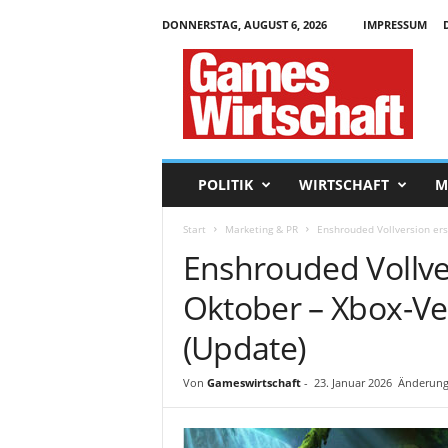
DONNERSTAG, AUGUST 6, 2026
IMPRESSUM
G
a
m
e
s
W
i
POLITIK
WIRTSCHAFT
M
r
t
Start
Marketing & PR
Enshrouded Vollversion er
s
Enshrouded Vollve
c
h
Oktober – Xbox-V
a
f
(Update)
t
.
d
Von
Gameswirtschaft
-
23. Januar 2026
Änderungs
e