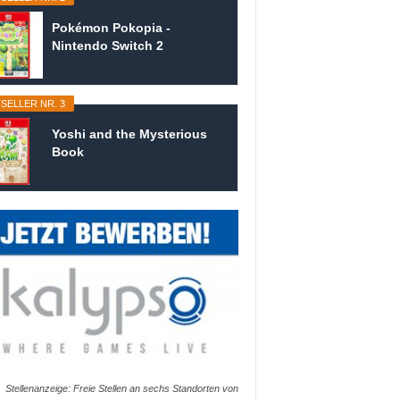
Pokémon Pokopia -
Nintendo Switch 2
SELLER NR. 3
Yoshi and the Mysterious
Book
Stellenanzeige: Freie Stellen an sechs Standorten von