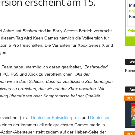
rsion erscheint am 15.
i Jahre hat
Enshrouded
im Early-Access-Betrieb verbracht
 diesem Tag wird Keen Games nämlich die Vollversion für
ation 5 Pro freischalten. Die Varianten für Xbox Series X und
gen.
We
n Team habe unermüdlich daran gearbeitet,
Enshrouded
Keine
uf PC, PS5 und Xbox zu veröffentlichen
. „Als der
en wir zu dem Schluss, dass wir zusätzliche Zeit benötigen
iveau zu erreichen, das wir auf der Xbox erwarten.
Wir
Ama
ichung überstürzen oder Kompromisse bei der Qualität
BEST
ezeichnet (u. a.
Deutscher Entwicklerpreis
und
Deutscher
ls eines der kommerziell erfolgreichsten Games made in
ction-Abenteuer steht zudem auf der Haben-Seite der
BEST