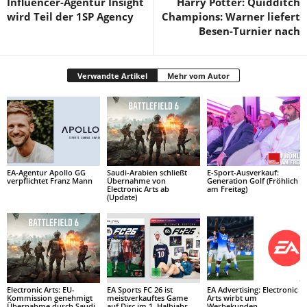
Influencer-Agentur Insight
Harry Potter: Quidditch
wird Teil der 1SP Agency
Champions: Warner liefert
Besen-Turnier nach
Verwandte Artikel
Mehr vom Autor
EA-Agentur Apollo GG
Saudi-Arabien schließt
E-Sport-Ausverkauf:
verpflichtet Franz Mann
Übernahme von
Generation Golf (Fröhlich
Electronic Arts ab
am Freitag)
(Update)
Electronic Arts: EU-
EA Sports FC 26 ist
EA Advertising: Electronic
Kommission genehmigt
meistverkauftes Game
Arts wirbt um
Übernahme durch Saudi-
auf Disc im 1. Halbjahr
Werbekunden