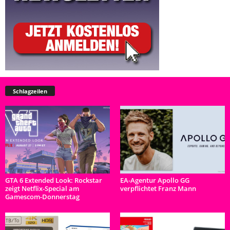
Schlagzeilen
GTA 6 Extended Look: Rockstar
EA-Agentur Apollo GG
zeigt Netflix-Special am
verpflichtet Franz Mann
Gamescom-Donnerstag