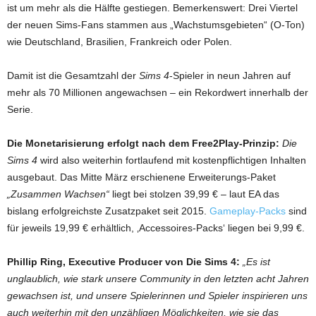
ist um mehr als die Hälfte gestiegen. Bemerkenswert: Drei Viertel
der neuen Sims-Fans stammen aus „Wachstumsgebieten“ (O-Ton)
wie Deutschland, Brasilien, Frankreich oder Polen.
Damit ist die Gesamtzahl der
Sims 4
-Spieler in neun Jahren auf
mehr als 70 Millionen angewachsen – ein Rekordwert innerhalb der
Serie.
Die Monetarisierung erfolgt nach dem Free2Play-Prinzip:
Die
Sims 4
wird also weiterhin fortlaufend mit kostenpflichtigen Inhalten
ausgebaut. Das Mitte März erschienene Erweiterungs-Paket
„Zusammen Wachsen“
liegt bei stolzen 39,99 € – laut EA das
bislang erfolgreichste Zusatzpaket seit 2015.
Gameplay-Packs
sind
für jeweils 19,99 € erhältlich, ‚Accessoires-Packs‘ liegen bei 9,99 €.
Phillip Ring, Executive Producer von Die Sims 4:
„Es ist
unglaublich, wie stark unsere Community in den letzten acht Jahren
gewachsen ist, und unsere Spielerinnen und Spieler inspirieren uns
auch weiterhin mit den unzähligen Möglichkeiten, wie sie das