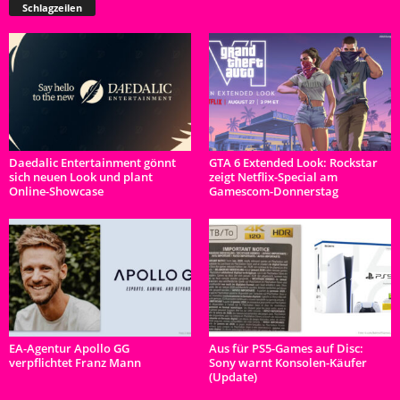
Schlagzeilen
Daedalic Entertainment gönnt
GTA 6 Extended Look: Rockstar
sich neuen Look und plant
zeigt Netflix-Special am
Online-Showcase
Gamescom-Donnerstag
EA-Agentur Apollo GG
Aus für PS5-Games auf Disc:
verpflichtet Franz Mann
Sony warnt Konsolen-Käufer
(Update)