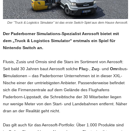
Der "Truck & Logistics Simulator" ist das erste Switch-Spiel aus dem Hause Aerosoft.
Der Paderborner Simulations-Spezialist Aerosoft bietet mit
dem „Truck & Logistics Simulator“ erstmals ein Spiel für
Nintendo Switch an.
Flusis, Zusis und Omsis sind die Stars im Sortiment von Aerosoft:
Seit bald 30 Jahren baut Aerosoft solche
Flu
g-,
Zu
g- und
Om
nibus-
Si
mulationen – das Paderborner Unternehmen ist in dieser XXL-
Nische einer der umtriebigsten Anbieter. Passenderweise befindet
sich die Firmenzentrale auf dem Gelände des Flughafens
Paderborn-Lippstadt, die Schreibtische der 30 Mitarbeiter liegen
nur wenige Meter von den Start- und Landebahnen entfernt. Näher
dran an der Realität geht nicht.
Das gilt auch für das Aerosoft-Portfolio: Über 1.000 Produkte sind