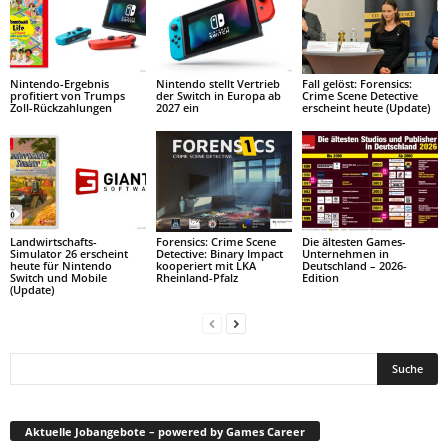
Nintendo-Ergebnis
Nintendo stellt Vertrieb
Fall gelöst: Forensics:
profitiert von Trumps
der Switch in Europa ab
Crime Scene Detective
Zoll-Rückzahlungen
2027 ein
erscheint heute (Update)
Landwirtschafts-
Forensics: Crime Scene
Die ältesten Games-
Simulator 26 erscheint
Detective: Binary Impact
Unternehmen in
heute für Nintendo
kooperiert mit LKA
Deutschland – 2026-
Switch und Mobile
Rheinland-Pfalz
Edition
(Update)
Aktuelle Jobangebote – powered by Games Career