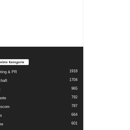
iebte Kategorie
1918
ting & PR
1704
chaft
965
k
792
ote
787
scom
664
s
601
re