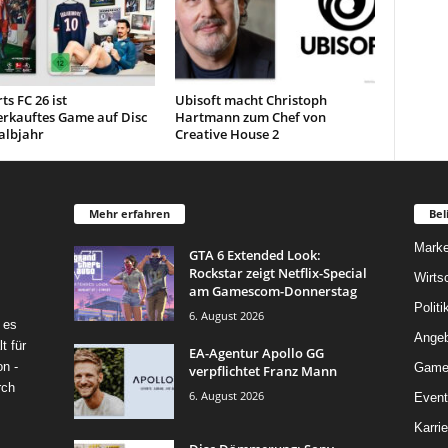
ts FC 26 ist
Ubisoft macht Christoph
erkauftes Game auf Disc
Hartmann zum Chef von
albjahr
Creative House 2
Mehr erfahren
Bel
Marke
GTA 6 Extended Look:
Rockstar zeigt Netflix-Special
Wirts
am Gamescom-Donnerstag
Politi
6. August 2026
 es
Angeb
t für
EA-Agentur Apollo GG
on -
Game
verpflichtet Franz Mann
rch
6. August 2026
Event
Karrie