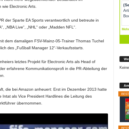
wie Electronic Arts.
PR der Sparte EA Sports verantwortlich und betreute in
A“, „NBA Live“, „NHL“ oder „Madden NFL“.
 mit dem damaligen FSV-Mainz-05-Trainer Thomas Tuchel
lich des „Fußball Manager 12“-Verkaufsstarts.
We
heiers letztes Projekt für Electronic Arts als Head of
Keine
r erfahrene Kommunikationsprofi in die PR-Abteilung der
en.
Ama
raft, die bei Amazon anheuert: Erst im Dezember 2013 hatte
BEST
Intat als Vice President Hardlines die Leitung des
rktführer übernommen.
BEST