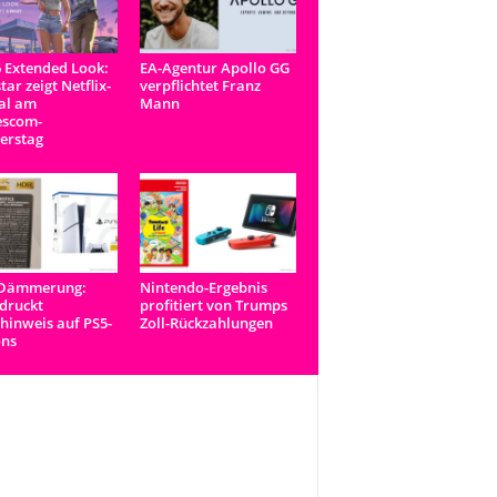
 Extended Look:
EA-Agentur Apollo GG
tar zeigt Netflix-
verpflichtet Franz
al am
Mann
scom-
erstag
-Dämmerung:
Nintendo-Ergebnis
druckt
profitiert von Trumps
inweis auf PS5-
Zoll-Rückzahlungen
ons