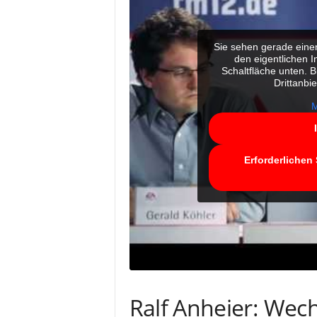
Sie sehen gerade einen
den eigentlichen In
Schaltfläche unten. B
Drittanbi
M
Erforderlichen 
Ralf Anheier: Wech