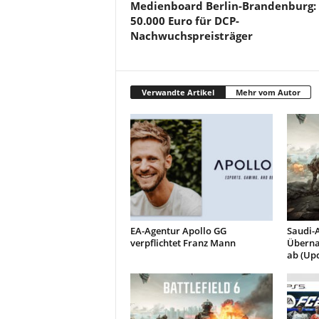
Medienboard Berlin-Brandenburg:
50.000 Euro für DCP-
Nachwuchspreisträger
Verwandte Artikel
Mehr vom Autor
EA-Agentur Apollo GG
Saudi-A
verpflichtet Franz Mann
Überna
ab (Up