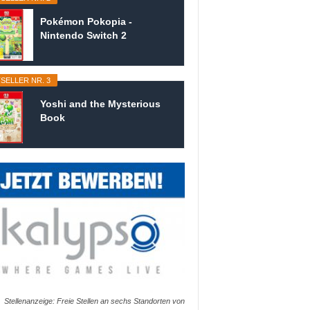
Pokémon Pokopia -
Nintendo Switch 2
SELLER NR. 3
Yoshi and the Mysterious
Book
Stellenanzeige: Freie Stellen an sechs Standorten von