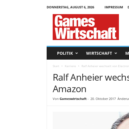
DONNERSTAG, AUGUST 6, 2026
IMPRESSUM
G
a
m
e
s
W
i
POLITIK
WIRTSCHAFT
M
r
t
Start
Karriere
Ralf Anheier wechselt von Electro
s
Ralf Anheier wechs
c
h
Amazon
a
f
t
Von
Gameswirtschaft
-
20. Oktober 2017
Änderun
.
d
e