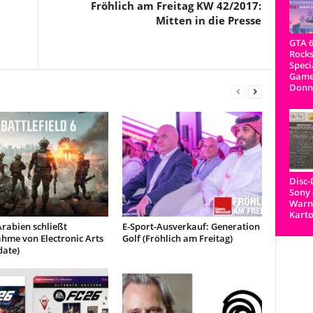
Fröhlich am Freitag KW 42/2017:
Mitten in die Presse
GTA 6
Rocks
Speci
Game
Donn
Disc
Sony 
Warnh
Kart
rabien schließt
E-Sport-Ausverkauf: Generation
hme von Electronic Arts
Golf (Fröhlich am Freitag)
date)