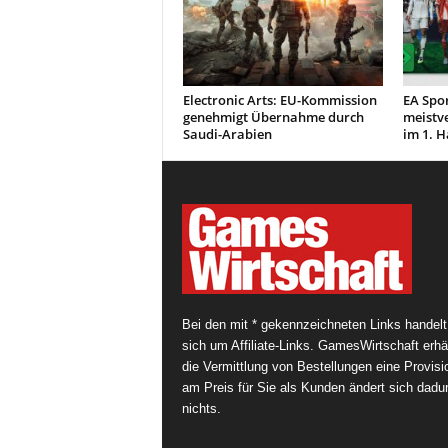
Electronic Arts: EU-Kommission
EA Spor
genehmigt Übernahme durch
meistv
Saudi-Arabien
im 1. H
Bei den mit * gekennzeichneten Links handelt
sich um Affiliate-Links. GamesWirtschaft erhäl
die Vermittlung von Bestellungen eine Provisi
am Preis für Sie als Kunden ändert sich dadu
nichts.