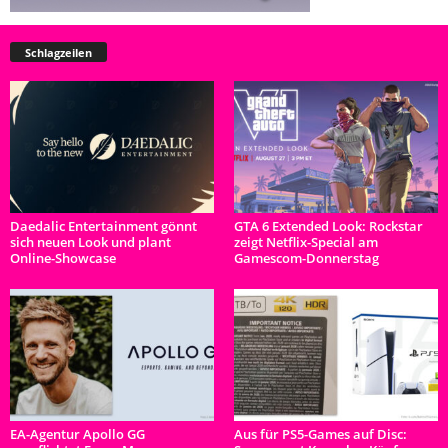
Schlagzeilen
Daedalic Entertainment gönnt
GTA 6 Extended Look: Rockstar
sich neuen Look und plant
zeigt Netflix-Special am
Online-Showcase
Gamescom-Donnerstag
EA-Agentur Apollo GG
Aus für PS5-Games auf Disc: