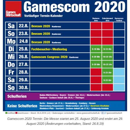
Gamescom 2020 Termin: Die Messe startet am 25. August 2020 und endet am 29.
August 2020 (Änderungen vorbehalten, Stand: 26.8.19)