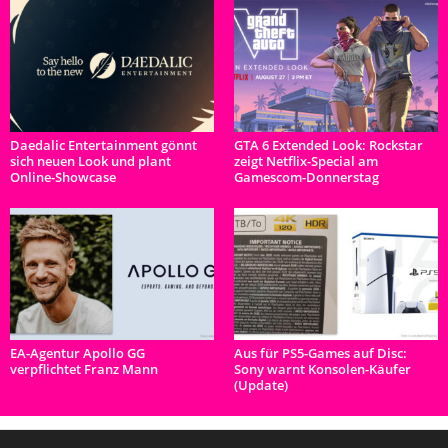
Daedalic Entertainment gönnt
GTA 6 Extended Look: Rockstar
sich neuen Look und plant
zeigt Netflix-Special am
Online-Showcase
Gamescom-Donnerstag
EA-Agentur Apollo GG
Aus für PS5-Games auf Disc:
verpflichtet Franz Mann
Sony warnt Konsolen-Käufer
(Update)