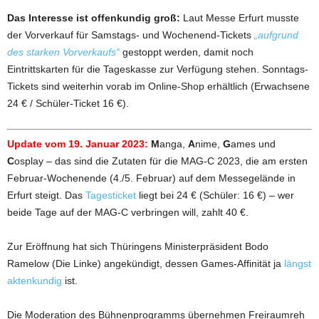
Das Interesse ist offenkundig groß:
Laut Messe Erfurt musste
der Vorverkauf für Samstags- und Wochenend-Tickets
„aufgrund
des starken Vorverkaufs“
gestoppt werden, damit noch
Eintrittskarten für die Tageskasse zur Verfügung stehen. Sonntags-
Tickets sind weiterhin vorab im Online-Shop erhältlich (Erwachsene
24 € / Schüler-Ticket 16 €).
Update vom 19. Januar 2023:
M
anga,
A
nime,
G
ames und
C
osplay – das sind die Zutaten für die MAG-C 2023, die am ersten
Februar-Wochenende (4./5. Februar) auf dem Messegelände in
Erfurt steigt. Das
Tagesticket
liegt bei 24 € (Schüler: 16 €) – wer
beide Tage auf der MAG-C verbringen will, zahlt 40 €.
Zur Eröffnung hat sich Thüringens Ministerpräsident Bodo
Ramelow (Die Linke) angekündigt, dessen Games-Affinität ja
längst
aktenkundig
ist.
Die Moderation des Bühnenprogramms übernehmen Freiraumreh