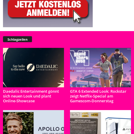
Schlagzeilen
Daedalic Entertainment gönnt
GTA 6 Extended Look: Rockstar
sich neuen Look und plant
zeigt Netflix-Special am
Online-Showcase
Gamescom-Donnerstag