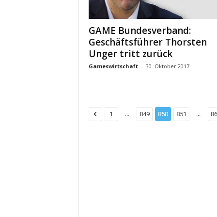
GAME Bundesverband:
Geschäftsführer Thorsten
Unger tritt zurück
Gameswirtschaft
-
30. Oktober 2017
...
...
1
849
850
851
8