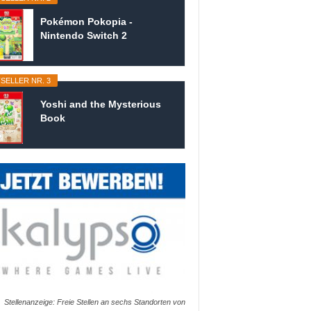
Pokémon Pokopia -
Nintendo Switch 2
SELLER NR. 3
Yoshi and the Mysterious
Book
Stellenanzeige: Freie Stellen an sechs Standorten von