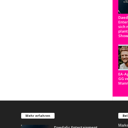
Daed
Ente
sich 
plant
Show
EA-A
GG ve
Man
Mehr erfahren
Bel
Marke
Daedalic Entertainment