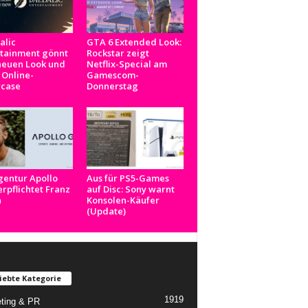
alic
GTA 6 Extended Look:
rtainment gönnt
Rockstar zeigt
neuen Look und
Netflix-Special am
 Online-
Gamescom-
case
Donnerstag
gentur Apollo
Aus für PS5-Games
rpflichtet Franz
auf Disc: Sony warnt
n
Konsolen-Käufer
(Update)
iebte Kategorie
1919
ting & PR