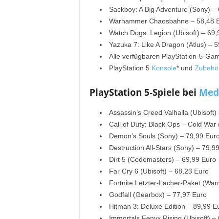
Sackboy: A Big Adventure (Sony) –
Warhammer Chaosbahne – 58,48 
Watch Dogs: Legion (Ubisoft) – 69,
Yazuka 7: Like A Dragon (Atlus) – 
Alle verfügbaren PlayStation-5-G
PlayStation 5
Konsole
* und
Zubehö
PlayStation 5-Spiele bei
Med
Assassin’s Creed Valhalla (Ubisoft)
Call of Duty: Black Ops – Cold War 
Demon’s Souls (Sony) – 79,99 Eur
Destruction All-Stars (Sony) – 79,9
Dirt 5 (Codemasters) – 69,99 Euro
Far Cry 6 (Ubisoft) – 68,23 Euro
Fortnite Letzter-Lacher-Paket (War
Godfall (Gearbox) – 77,97 Euro
Hitman 3: Deluxe Edition – 89,99 E
Immortals Fenyx Rising (Ubisoft) –