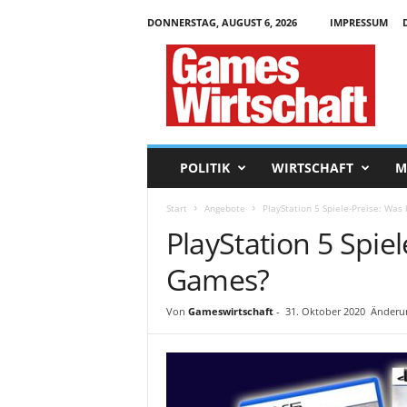
DONNERSTAG, AUGUST 6, 2026
IMPRESSUM
G
a
m
e
s
W
i
POLITIK
WIRTSCHAFT
M
r
t
Start
Angebote
PlayStation 5 Spiele-Preise: Was
s
PlayStation 5 Spie
c
h
Games?
a
f
t
Von
Gameswirtschaft
-
31. Oktober 2020
Änderu
.
d
e