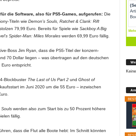
für die Software, also für PS5-Games, aufgerufen:
Die
ony-Titeln wie
Demon’s Souls, Ratchet & Clank: Rift
stolzen 79,99 Euro. Bereits für Spiele wie
Sackboy A Big
el’s Spider-Man: Miles Morales
werden 69,99 Euro fällig.
tive-Boss Jim Ryan, dass die PS5-Titel der konzern-
nd 70 Dollar liegen – was übertragen auf den deutschen
We
Euro entspricht.
Keine
-4-Blockbuster
The Last of Us Part 2
und
Ghost of
kaufsstart im Juni 2020 um die 55 Euro – inzwischen
Ama
Euro.
BEST
 Souls
werden also zum Start bis zu 50 Prozent höhere
len fällig.
ren, dass die Flut alle Boote hebt: Im Schnitt könnten
BEST