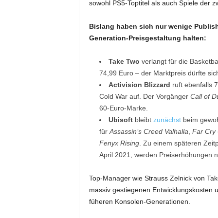
sowohl PS5-Toptitel als auch Spiele der 
Bislang haben sich nur wenige Publisher
Generation-Preisgestaltung halten:
Take Two
verlangt für die Basketba
74,99 Euro – der Marktpreis dürfte sic
Activision Blizzard
ruft ebenfalls 
Cold War auf. Der Vorgänger
Call of 
60-Euro-Marke.
Ubisoft
bleibt
zunächst
beim gewohn
für
Assassin’s Creed Valhalla
,
Far Cry 
Fenyx Rising
. Zu einem späteren Zeit
April 2021, werden Preiserhöhungen n
Top-Manager wie Strauss Zelnick von Tak
massiv gestiegenen Entwicklungskosten u
füheren Konsolen-Generationen.