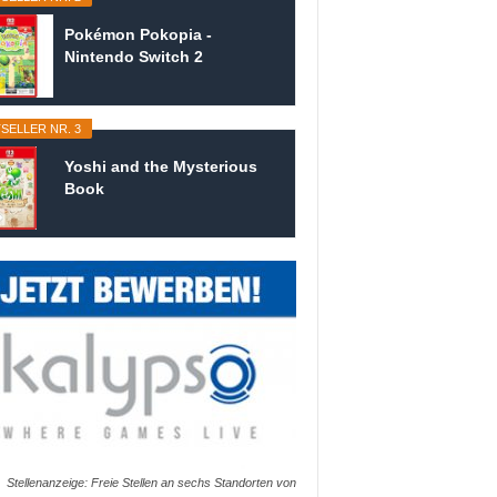
Pokémon Pokopia -
Nintendo Switch 2
SELLER NR. 3
Yoshi and the Mysterious
Book
Stellenanzeige: Freie Stellen an sechs Standorten von