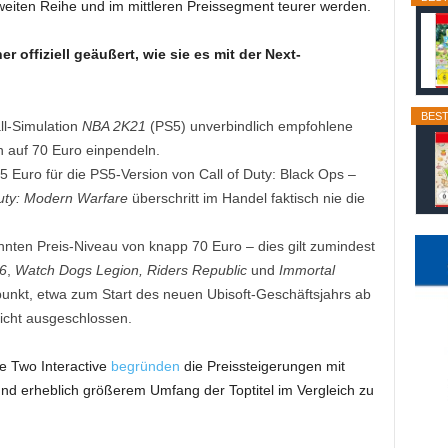
zweiten Reihe und im mittleren Preissegment teurer werden.
 offiziell geäußert, wie sie es mit der Next-
BEST
ll-Simulation
NBA 2K21
(PS5) unverbindlich empfohlene
h auf 70 Euro einpendeln.
75 Euro für die PS5-Version von Call of Duty: Black Ops –
Duty: Modern Warfare
überschritt im Handel faktisch nie die
ten Preis-Niveau von knapp 70 Euro – dies gilt zumindest
6
,
Watch Dogs Legion, Riders Republic
und
Immortal
punkt, etwa zum Start des neuen Ubisoft-Geschäftsjahrs ab
icht ausgeschlossen.
e Two Interactive
begründen
die Preissteigerungen mit
nd erheblich größerem Umfang der Toptitel im Vergleich zu