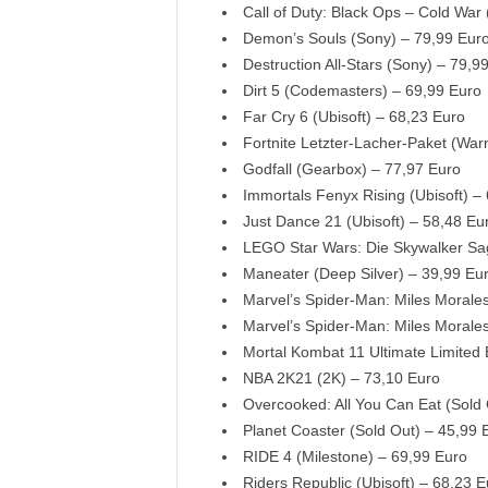
Call of Duty: Black Ops – Cold War 
Demon’s Souls (Sony) – 79,99 Eur
Destruction All-Stars (Sony) – 79,9
Dirt 5 (Codemasters) – 69,99 Euro
Far Cry 6 (Ubisoft) – 68,23 Euro
Fortnite Letzter-Lacher-Paket (War
Godfall (Gearbox) – 77,97 Euro
Immortals Fenyx Rising (Ubisoft) –
Just Dance 21 (Ubisoft) – 58,48 Eu
LEGO Star Wars: Die Skywalker Sa
Maneater (Deep Silver) – 39,99 Eu
Marvel’s Spider-Man: Miles Morale
Marvel’s Spider-Man: Miles Morales
Mortal Kombat 11 Ultimate Limited 
NBA 2K21 (2K) – 73,10 Euro
Overcooked: All You Can Eat (Sold 
Planet Coaster (Sold Out) – 45,99 
RIDE 4 (Milestone) – 69,99 Euro
Riders Republic (Ubisoft) – 68,23 E