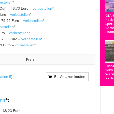
estellen
*
 Out) – 48,73 Euro –
vorbestellen
*
Euro –
vorbestellen
*
GTA 6
Rocks
 – 79,99 Euro –
vorbestellen
*
Speci
bestellen
*
Game
Donn
Euro –
vorbestellen
*
 67,89 Euro –
vorbestellen
*
99 Euro –
vorbestellen
*
Preis
Disc
Sony 
Warnh
ation 5]
Bei Amazon kaufen
Kart
rn
*:
 – 68,23 Euro