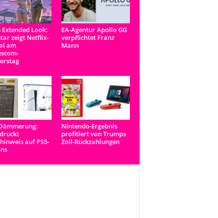
 Extended Look:
EA-Agentur Apollo GG
tar zeigt Netflix-
verpflichtet Franz
al am
Mann
scom-
erstag
-Dämmerung:
Nintendo-Ergebnis
druckt
profitiert von Trumps
inweis auf PS5-
Zoll-Rückzahlungen
ons