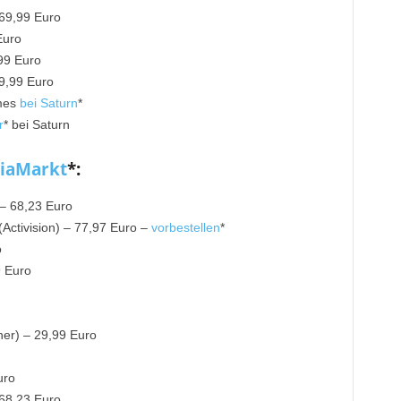
 69,99 Euro
Euro
99 Euro
59,99 Euro
ames
bei Saturn
*
r
* bei Saturn
iaMarkt
*:
 – 68,23 Euro
(Activision) – 77,97 Euro –
vorbestellen
*
o
9 Euro
ner) – 29,99 Euro
uro
 68,23 Euro