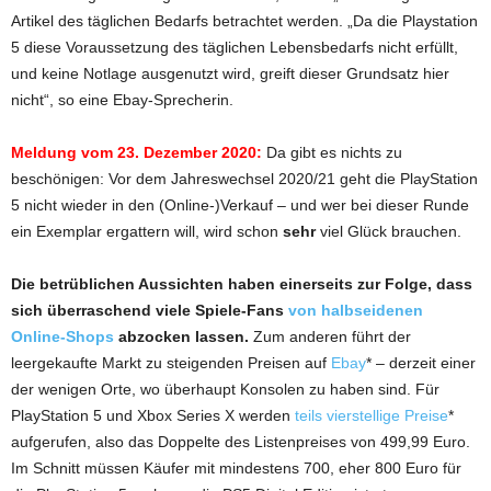
Artikel des täglichen Bedarfs betrachtet werden. „Da die Playstation
5 diese Voraussetzung des täglichen Lebensbedarfs nicht erfüllt,
und keine Notlage ausgenutzt wird, greift dieser Grundsatz hier
nicht“, so eine Ebay-Sprecherin.
Meldung vom 23. Dezember 2020:
Da gibt es nichts zu
beschönigen: Vor dem Jahreswechsel 2020/21 geht die PlayStation
5 nicht wieder in den (Online-)Verkauf – und wer bei dieser Runde
ein Exemplar ergattern will, wird schon
sehr
viel Glück brauchen.
Die betrüblichen Aussichten haben einerseits zur Folge, dass
sich überraschend viele Spiele-Fans
von halbseidenen
Online-Shops
abzocken lassen.
Zum anderen führt der
leergekaufte Markt zu steigenden Preisen auf
Ebay
* – derzeit einer
der wenigen Orte, wo überhaupt Konsolen zu haben sind. Für
PlayStation 5 und Xbox Series X werden
teils vierstellige Preise
*
aufgerufen, also das Doppelte des Listenpreises von 499,99 Euro.
Im Schnitt müssen Käufer mit mindestens 700, eher 800 Euro für