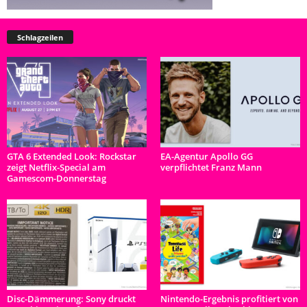
Schlagzeilen
GTA 6 Extended Look: Rockstar
EA-Agentur Apollo GG
zeigt Netflix-Special am
verpflichtet Franz Mann
Gamescom-Donnerstag
Disc-Dämmerung: Sony druckt
Nintendo-Ergebnis profitiert von