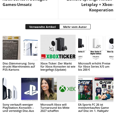
Games-Umsatz
Letsplay + Xbox-
Kooperation
Verwandte Artikel
Mehr vom Autor
Disc-Dämmerung: Sony
Xbox-Ticker: Der Markt
Microsoft erhöht Preise
druckt Warnhinweis auf
für Xbox-Konsolen ist wie
für Xbox Series X/S um
PS5-Kartons
leergefegt (Update)
bis 200 €
Sony verkauft weniger
Microsoft Xbox will
EA Sports FC 26 ist
PlayStation-Konsolen –
Turnaround bis Mitte
meistverkauftes Game
und verteidigt Disc-Aus
2027 schaffen
auf Disc im 1. Halbjahr