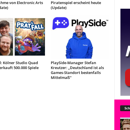
hme von Electronic Arts
Piratenspiel erscheint heute
date)
(Update)
l: Kölner Studio Quad
PlaySide-Manager Stefan
rkauft 500.000 Spiele
Kreutzer: „Deutschland ist als
Games-Standort bestenfalls
Mittelmaß“
Sch