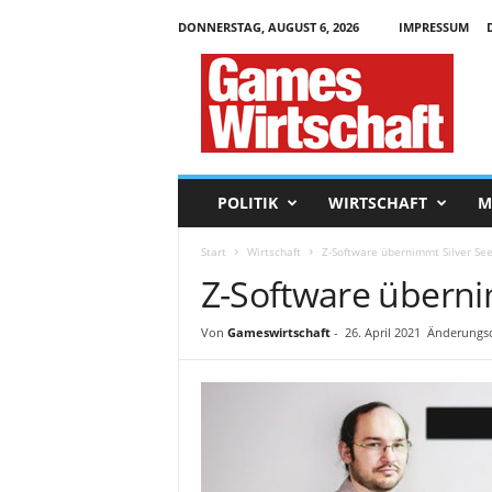
DONNERSTAG, AUGUST 6, 2026
IMPRESSUM
G
a
m
e
s
W
i
POLITIK
WIRTSCHAFT
M
r
t
Start
Wirtschaft
Z-Software übernimmt Silver S
s
Z-Software übern
c
h
a
Von
Gameswirtschaft
-
26. April 2021
Änderungsd
f
t
.
d
e