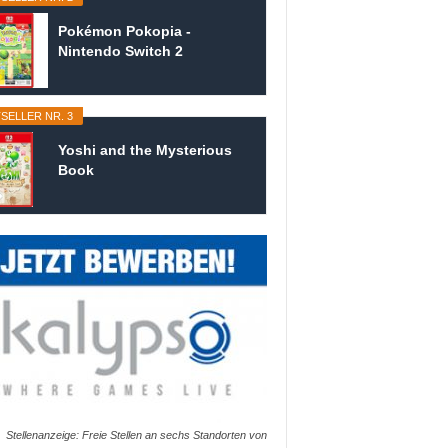
Pokémon Pokopia -
Nintendo Switch 2
SELLER NR. 3
Yoshi and the Mysterious
Book
Stellenanzeige: Freie Stellen an sechs Standorten von