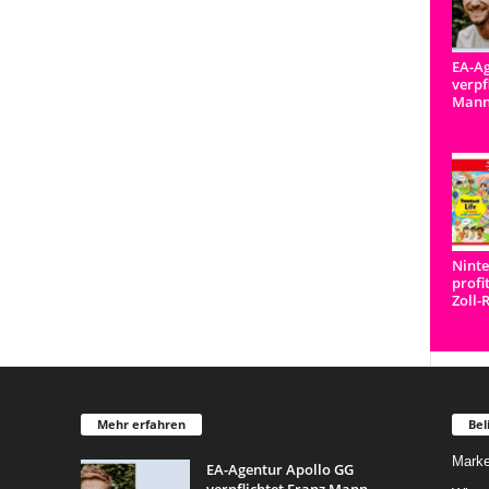
EA-Ag
verpf
Man
Ninte
profi
Zoll-
Mehr erfahren
Bel
Marke
EA-Agentur Apollo GG