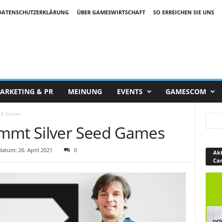
DATENSCHUTZERKLÄRUNG
ÜBER GAMESWIRTSCHAFT
SO ERREICHEN SIE UNS
ARKETING & PR
MEINUNG
EVENTS
GAMESCOM
eed Games
immt Silver Seed Games
atum: 26. April 2021
0
Akt
Ca