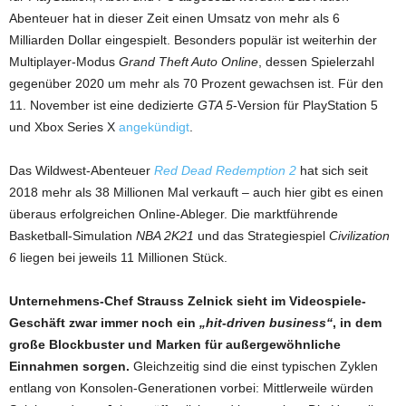
Abenteuer hat in dieser Zeit einen Umsatz von mehr als 6
Milliarden Dollar eingespielt. Besonders populär ist weiterhin der
Multiplayer-Modus
Grand Theft Auto Online
, dessen Spielerzahl
gegenüber 2020 um mehr als 70 Prozent gewachsen ist. Für den
11. November ist eine dedizierte
GTA 5
-Version für PlayStation 5
und Xbox Series X
angekündigt
.
Das Wildwest-Abenteuer
Red Dead Redemption 2
hat sich seit
2018 mehr als 38 Millionen Mal verkauft – auch hier gibt es einen
überaus erfolgreichen Online-Ableger. Die marktführende
Basketball-Simulation
NBA 2K21
und das Strategiespiel
Civilization
6
liegen bei jeweils 11 Millionen Stück.
Unternehmens-Chef Strauss Zelnick sieht im Videospiele-
Geschäft zwar immer noch ein
„hit-driven business“
, in dem
große Blockbuster und Marken für außergewöhnliche
Einnahmen sorgen.
Gleichzeitig sind die einst typischen Zyklen
entlang von Konsolen-Generationen vorbei: Mittlerweile würden