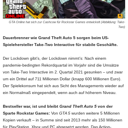
GTA Online hat sich zur Cashcow für Rockstar Games entwickelt (Abbildung: Take-
Two)
Dauerbrenner wie Grand Theft Auto 5 sorgen beim US-
Spielehersteller Take-Two Interactive für stabile Geschäfte.
Der Lockdown gibt’s, der Lockdown nimmt’s: Nach einem
pandemie-bedingten Rekordquartal im Vorjahr sind die Umsätze
von Take-Two Interactive im 2. Quartal 2021 gesunken – und zwar
um ein Drittel auf 711 Millionen Dollar (knapp 600 Millionen Euro).
Der Spielekonsum hat sich aus Sicht des Managements wieder auf
ein Normalmaß eingependelt, wenn auch auf höherem Niveau.
Bestseller war, ist und bleibt
Grand Theft Auto 5
von der
Sparte Rockstar Games:
Von
GTA 5
wurden weitere 5 Millionen
Kopien verkauft – in Summe sind seit 2013 mehr als 150 Millionen
für PlayStation, Xbox und PC abgesetzt worden. Das Action-