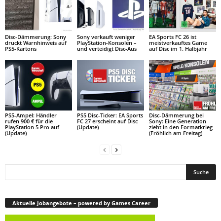
Disc-Dämmerung: Sony
Sony verkauft weniger
EA Sports FC 26 ist
druckt Warnhinweis auf
PlayStation-Konsolen –
meistverkauftes Game
PS5-Kartons
und verteidigt Disc-Aus
auf Disc im 1. Halbjahr
PS5-Ampel: Händler
PS5 Disc-Ticker: EA Sports
Disc-Dämmerung bei
rufen 900 € für die
FC 27 erscheint auf Disc
Sony: Eine Generation
PlayStation 5 Pro auf
(Update)
zieht in den Formatkrieg
(Update)
(Fröhlich am Freitag)
Aktuelle Jobangebote – powered by Games Career