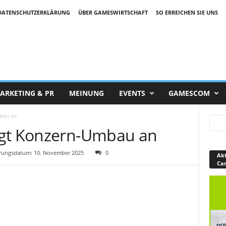
DATENSCHUTZERKLÄRUNG
ÜBER GAMESWIRTSCHAFT
SO ERREICHEN SIE UNS
ARKETING & PR
MEINUNG
EVENTS
GAMESCOM
mbau an
igt Konzern-Umbau an
rungsdatum: 10. November 2025
0
Akt
Ca