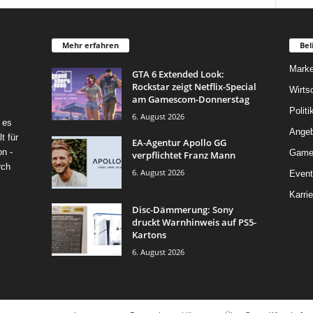
Mehr erfahren
Bel
Marke
GTA 6 Extended Look:
Rockstar zeigt Netflix-Special
Wirts
am Gamescom-Donnerstag
Politi
6. August 2026
 es
Angeb
t für
EA-Agentur Apollo GG
on -
Game
verpflichtet Franz Mann
rch
6. August 2026
Event
Karrie
Disc-Dämmerung: Sony
druckt Warnhinweis auf PS5-
Kartons
6. August 2026