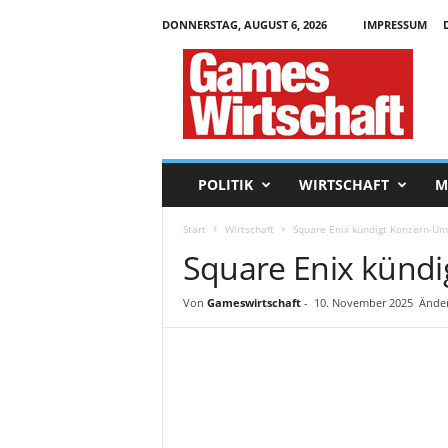
DONNERSTAG, AUGUST 6, 2026
IMPRESSUM
G
a
m
e
s
W
i
POLITIK
WIRTSCHAFT
M
r
t
Start
Wirtschaft
Square Enix kündigt Konzern-U
s
Square Enix künd
c
h
a
Von
Gameswirtschaft
-
10. November 2025
Ände
f
t
.
d
e