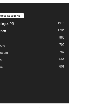
iebte Kategorie
1918
ting & PR
1704
chaft
965
k
792
ote
787
scom
664
s
601
re