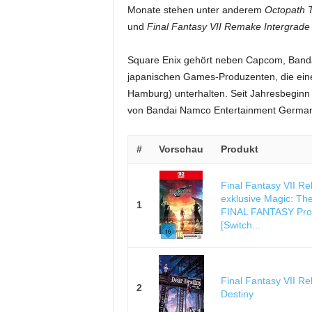
Monate stehen unter anderem
Octopath T
und
Final Fantasy VII Remake Intergrade
Square Enix gehört neben Capcom, Banda
japanischen Games-Produzenten, die eine 
Hamburg) unterhalten. Seit Jahresbeginn 
von Bandai Namco Entertainment Germany
#
Vorschau
Produkt
Final Fantasy VII Reb
exklusive Magic: Th
1
FINAL FANTASY Pro
[Switch...
Final Fantasy VII Re
2
Destiny