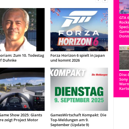
GTA 6
Rocks
Speci
Game
Donn
oriam: Zum 10. Todestag
Forza Horizon 6 spielt in Japan
lf Duhnke
und kommt 2026
Disc
Sony 
Warnh
Kart
Game Show 2025: Giants
GamesWirtschaft Kompakt: Die
e zeigt Project Motor
Top-Meldungen am 9.
September (Update 9)