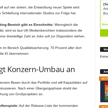
elf auf vier sinken; die Entwicklung neuer Spiele wird
e Schließung internationaler Studios zur Folge hat.
ing-Bereich gibt es Einschnitte:
Wenngleich die
eibt, wird es laut UK-Medienberichten insbesondere die
ine dreistellige Zahl an Jobs soll zur Disposition stehen.
 im Bereich Qualitätssicherung: 70 Prozent aller dort
We
 die KI übernehmen.
Keine
igt Konzern-Umbau an
Ama
BEST
ernem Besen durch das Portfolio und will Kapazitäten auf
fokussieren. Nach einer Übergangsphase strebt der
ichung von Großprojekten an.
llenspiele:
Auf der Release-Liste der kommenden
BEST