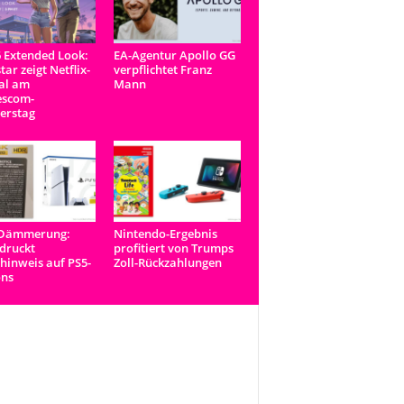
 Extended Look:
EA-Agentur Apollo GG
tar zeigt Netflix-
verpflichtet Franz
al am
Mann
scom-
erstag
-Dämmerung:
Nintendo-Ergebnis
druckt
profitiert von Trumps
inweis auf PS5-
Zoll-Rückzahlungen
ons