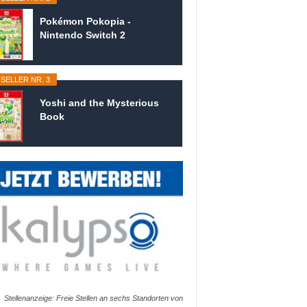
Pokémon Pokopia -
Nintendo Switch 2
SELLER NR. 3
Yoshi and the Mysterious
Book
Stellenanzeige: Freie Stellen an sechs Standorten von