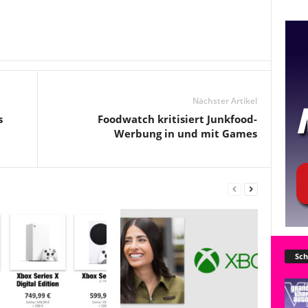
Nächster Artikel
s
Foodwatch kritisiert Junkfood-
Werbung in und mit Games
Sch