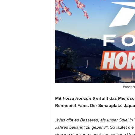
Forza Ho
Mit
Forza Horizon 6
erfüllt das Micros
Rennspiel-Fans. Der Schauplatz: Japa
„Was gibt es Besseres, als unser Spiel i
Jahres bekannt zu geben?“
: So lautet d
Horizon 6
ausgerechnet am heutigen Donn