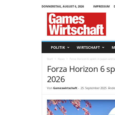
DONNERSTAG, AUGUST 6, 2026
IMPRESSUM
G
a
m
e
s
W
i
POLITIK
WIRTSCHAFT
M
r
t
Start
News
Forza Horizon 6 spielt in Japan und
s
Forza Horizon 6 s
c
h
2026
a
f
t
Von
Gameswirtschaft
-
25. September 2025
Ände
.
d
e