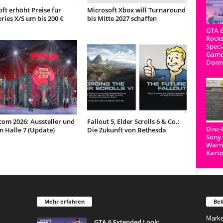
ft erhöht Preise für
Microsoft Xbox will Turnaround
ries X/S um bis 200 €
bis Mitte 2027 schaffen
GTA 6
Rocks
Speci
Game
Donn
om 2026: Aussteller und
Fallout 5, Elder Scrolls 6 & Co.:
Disc
in Halle 7 (Update)
Die Zukunft von Bethesda
Sony 
Warnh
Kart
Mehr erfahren
Bel
Marke
GTA 6 Extended Look: