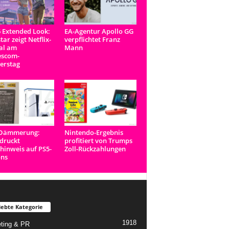
 Extended Look:
EA-Agentur Apollo GG
tar zeigt Netflix-
verpflichtet Franz
al am
Mann
scom-
erstag
-Dämmerung:
Nintendo-Ergebnis
druckt
profitiert von Trumps
inweis auf PS5-
Zoll-Rückzahlungen
ons
iebte Kategorie
1918
ting & PR