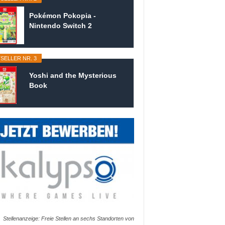
Pokémon Pokopia -
Nintendo Switch 2
SELLER NR. 3
Yoshi and the Mysterious
Book
Stellenanzeige: Freie Stellen an sechs Standorten von