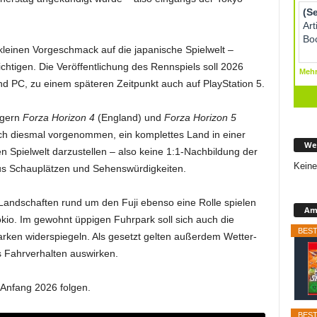
kleinen Vorgeschmack auf die japanische Spielwelt –
htigen. Die Veröffentlichung des Rennspiels soll 2026
d PC, zu einem späteren Zeitpunkt auch auf PlayStation 5.
ngern
Forza Horizon 4
(England) und
Forza Horizon 5
uch diesmal vorgenommen, ein komplettes Land in einer
We
n Spielwelt darzustellen – also keine 1:1-Nachbildung der
Keine
aus Schauplätzen und Sehenswürdigkeiten.
andschaften rund um den Fuji ebenso eine Rolle spielen
Ama
okio. Im gewohnt üppigen Fuhrpark soll sich auch die
BEST
rken widerspiegeln. Als gesetzt gelten außerdem Wetter-
s Fahrverhalten auswirken.
 Anfang 2026 folgen.
BEST