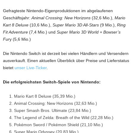
Gefragteste Nintendo-Eigenproduktionen im abgelaufenen
Geschäftsjahr:
Animal Crossing: New Horizons
(32,6 Mio.),
Mario
Kart 8 Deluxe
(10,6 Mio.),
Super Mario 3D All-Stars
(9 Mio.),
Ring
Fit Adventure
(7,4 Mio.) und
Super Mario 3D World + Bowser’s
Fur
y (5,6 Mio.)
Die Nintendo Switch ist derzeit bei vielen Händlern und Versendern
ausverkauft. Einen aktuellen Überblick über Preise und Lieferstatus
bietet
unser Live-Ticker
.
Die erfolgreichsten Switch-Spiele von Nintendo:
Mario Kart 8 Deluxe (35,39 Mio.)
Animal Crossing: New Horizons (32,63 Mio.)
Super Smash Bros. Ultimate (23,84 Mio.)
The Legend of Zelda: Breath of the Wild (22,28 Mio.)
Pokémon Sword / Pokémon Shield (21,10 Mio.)
Super Mario Odyssey (20,83 Mio.)