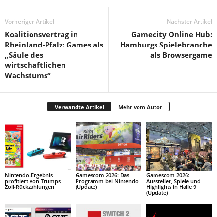
Vorheriger Artikel
Nächster Artikel
Koalitionsvertrag in
Gamecity Online Hub:
Rheinland-Pfalz: Games als
Hamburgs Spielebranche
„Säule des
als Browsergame
wirtschaftlichen
Wachstums“
Verwandte Artikel
Mehr vom Autor
Nintendo-Ergebnis
Gamescom 2026: Das
Gamescom 2026:
profitiert von Trumps
Programm bei Nintendo
Aussteller, Spiele und
Zoll-Rückzahlungen
(Update)
Highlights in Halle 9
(Update)