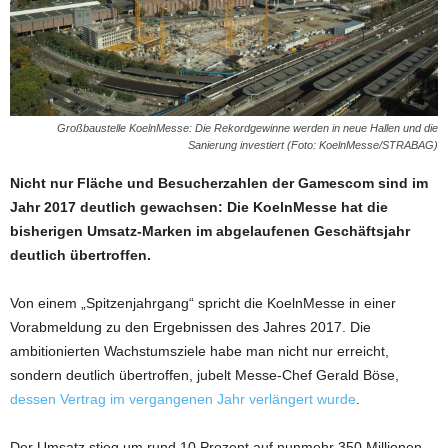
Großbaustelle KoelnMesse: Die Rekordgewinne werden in neue Hallen und die
Sanierung investiert (Foto: KoelnMesse/STRABAG)
Nicht nur Fläche und Besucherzahlen der Gamescom sind im
Jahr 2017 deutlich gewachsen: Die KoelnMesse hat die
bisherigen Umsatz-Marken im abgelaufenen Geschäftsjahr
deutlich übertroffen.
Von einem „Spitzenjahrgang“ spricht die KoelnMesse in einer
Vorabmeldung zu den Ergebnissen des Jahres 2017. Die
ambitionierten Wachstumsziele habe man nicht nur erreicht,
sondern deutlich übertroffen, jubelt Messe-Chef Gerald Böse,
dessen Vertrag im vergangenen Jahr verlängert wurde
.
Der Umsatz stieg um rund 10 Prozent auf nunmehr 350 Millionen