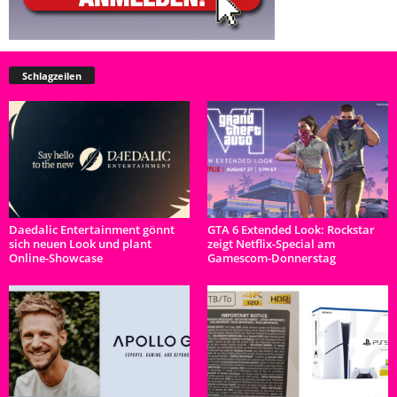
Schlagzeilen
Daedalic Entertainment gönnt
GTA 6 Extended Look: Rockstar
sich neuen Look und plant
zeigt Netflix-Special am
Online-Showcase
Gamescom-Donnerstag