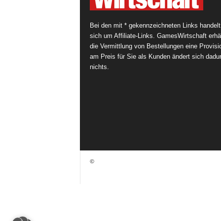
Bei den mit * gekennzeichneten Links handelt
sich um Affiliate-Links. GamesWirtschaft erhäl
die Vermittlung von Bestellungen eine Provisi
am Preis für Sie als Kunden ändert sich dadu
nichts.
©