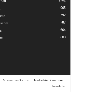
1702
chaft
965
k
792
ote
787
scom
664
s
600
re
So erreichen Sie uns
Mediadaten / Werbung
Newsletter