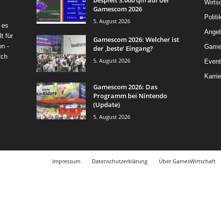
bespielt 3.000 qm auf der
Wirts
Gamescom 2026
Politi
5. August 2026
 es
Angeb
t für
Gamescom 2026: Welcher ist
on -
Game
der ‚beste‘ Eingang?
rch
5. August 2026
Event
Karrie
Gamescom 2026: Das
Programm bei Nintendo
(Update)
5. August 2026
Impressum
Datenschutzerklärung
Über GamesWirtschaft