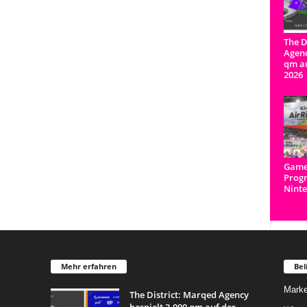
The D
Agenc
qm a
2026
Game
Prog
Ninte
Mehr erfahren
Bel
Marke
The District: Marqed Agency