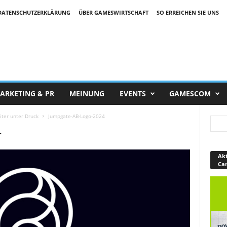
DATENSCHUTZERKLÄRUNG
ÜBER GAMESWIRTSCHAFT
SO ERREICHEN SIE UNS
ARKETING & PR
MEINUNG
EVENTS
GAMESCOM
ter unter Druck
Jumpgate-AB-Logo-2024
4
Akt
Ca