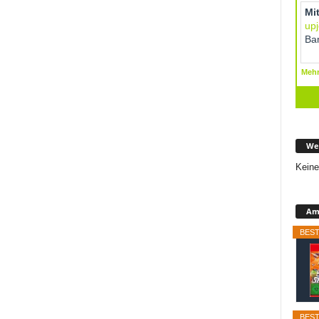
We
Keine
Ama
BEST
BEST