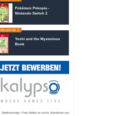
Pokémon Pokopia -
Nintendo Switch 2
SELLER NR. 3
Yoshi and the Mysterious
Book
Stellenanzeige: Freie Stellen an sechs Standorten von