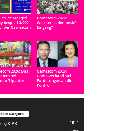
istrict: Marqed
Gamescom 2026:
y bespielt 3.000
Welcher ist der ‚beste‘
uf der Gamescom
Eingang?
scom 2026: Das
Gamescom 2026:
ramm bei
Game-Verband stellt
ndo (Update)
Forderungen an die
Politik
iebte Kategorie
1917
ting & PR