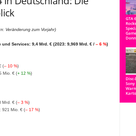
in Deutschland: Die
lick
GTA 6
Rocks
Speci
n: Veränderung zum Vorjahr)
Game
Donn
 und Services:
9,4 Mrd. € (2023: 9,969 Mrd. € /
– 6 %
)
 (
– 10 %
)
 Mio. € (
+ 12 %
)
Disc
Sony 
Warnh
Kart
 Mrd. € (
– 3 %
)
 921 Mio. € (
– 17 %
)