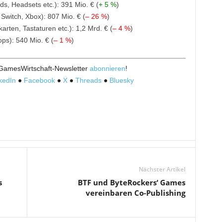
, Headsets etc.): 391 Mio. € (
+ 5 %
)
Switch, Xbox): 807 Mio. € (
– 26 %
)
ten, Tastaturen etc.): 1,2 Mrd. € (
– 4 %
)
s): 540 Mio. € (
– 1 %
)
 GamesWirtschaft-Newsletter
abonnieren
!
kedIn
●
Facebook
●
X
●
Threads
●
Bluesky
Nächster Artikel
s
BTF und ByteRockers‘ Games
vereinbaren Co-Publishing