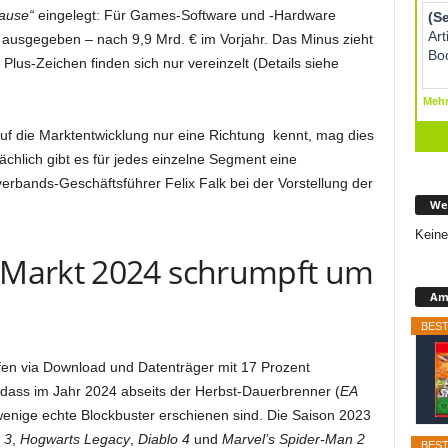
ause“
eingelegt: Für Games-Software und -Hardware
 ausgegeben – nach 9,9 Mrd. € im Vorjahr. Das Minus zieht
 Plus-Zeichen finden sich nur vereinzelt (Details siehe
 auf die Marktentwicklung nur eine Richtung kennt, mag dies
chlich gibt es für jedes einzelne Segment eine
rbands-Geschäftsführer Felix Falk bei der Vorstellung der
We
Keine
Markt 2024 schrumpft um
Ama
BEST
n via Download und Datenträger mit 17 Prozent
n, dass im Jahr 2024 abseits der Herbst-Dauerbrenner (
EA
wenige echte Blockbuster erschienen sind. Die Saison 2023
 3
,
Hogwarts Legacy
,
Diablo 4
und
Marvel’s Spider-Man 2
BEST