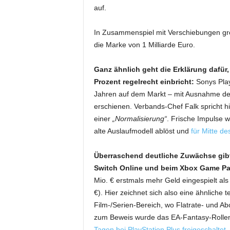
auf.
In Zusammenspiel mit Verschiebungen gro
die Marke von 1 Milliarde Euro.
Ganz ähnlich geht die Erklärung dafür
Prozent regelrecht einbricht:
Sonys PlayS
Jahren auf dem Markt – mit Ausnahme der
erschienen. Verbands-Chef Falk spricht hi
einer
„Normalisierung“
. Frische Impulse w
alte Auslaufmodell ablöst und
für Mitte de
Überraschend deutliche Zuwächse gibt 
Switch Online und beim Xbox Game Pa
Mio. € erstmals mehr Geld eingespielt al
€). Hier zeichnet sich also eine ähnliche
Film-/Serien-Bereich, wo Flatrate- und 
zum Beweis wurde das EA-Fantasy-Rolle
Tagen bei PlayStation Plus freigeschaltet
–