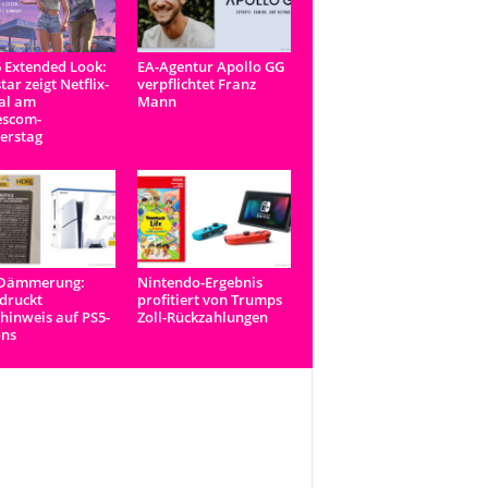
 Extended Look:
EA-Agentur Apollo GG
tar zeigt Netflix-
verpflichtet Franz
al am
Mann
scom-
erstag
-Dämmerung:
Nintendo-Ergebnis
druckt
profitiert von Trumps
inweis auf PS5-
Zoll-Rückzahlungen
ons