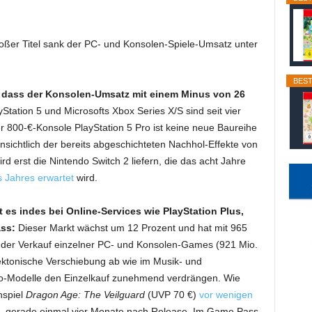
ßer Titel sank der PC- und Konsolen-Spiele-Umsatz unter
BEST
, dass der Konsolen-Umsatz mit einem Minus von 26
tation 5 und Microsofts Xbox Series X/S sind seit vier
 800-€-Konsole PlayStation 5 Pro ist keine neue Baureihe
nsichtlich der bereits abgeschichteten Nachhol-Effekte von
ird erst die Nintendo Switch 2 liefern, die das acht Jahre
s Jahres erwartet
wird.
es indes bei Online-Services wie PlayStation Plus,
ss:
Dieser Markt wächst um 12 Prozent und hat mit 965
s der Verkauf einzelner PC- und Konsolen-Games (921 Mio.
 tektonische Verschiebung ab wie im Musik- und
Abo-Modelle den Einzelkauf zunehmend verdrängen. Wie
nspiel
Dragon Age: The Veilguard
(UVP 70 €)
vor wenigen
 gerade einmal vier Monate nach Release. Im Game Pass