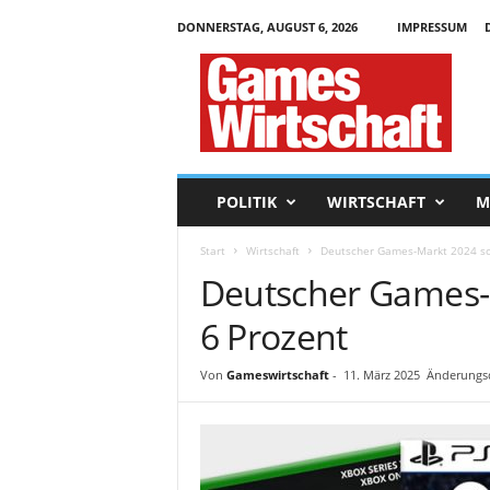
DONNERSTAG, AUGUST 6, 2026
IMPRESSUM
G
a
m
e
s
W
i
POLITIK
WIRTSCHAFT
M
r
t
Start
Wirtschaft
Deutscher Games-Markt 2024 sc
s
Deutscher Games-
c
h
6 Prozent
a
f
t
Von
Gameswirtschaft
-
11. März 2025
Änderungsd
.
d
e