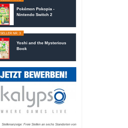
Pokémon Pokopia -
Nintendo Switch 2
SELLER NR. 3
Yoshi and the Mysterious
Book
Stellenanzeige: Freie Stellen an sechs Standorten von