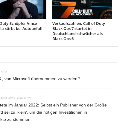
 Duty-Schöpfer Vince
Verkaufszahlen: Call of Duty
a stirbt bei Autounfall
Black Ops 7 startet in
Deutschland schwächer als
Black Ops 6
14:08
 B., von Microsoft übernommen zu werden?
 April 2023 Beim 18:21
tete im Januar 2022: Selbst ein Publisher von der Größe
rd sei zu ‚klein‘, um die nötigen Investitionen in
rkte zu stemmen.