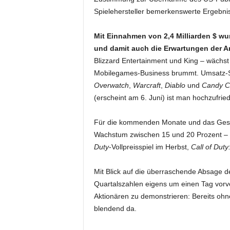
Spielehersteller bemerkenswerte Ergebnis
Mit Einnahmen von 2,4 Milliarden $ wur
und damit auch die Erwartungen der A
Blizzard Entertainment und King – wächst
Mobilegames-Business brummt. Umsatz-St
Overwatch
,
Warcraft
,
Diablo
und
Candy C
(erscheint am 6. Juni) ist man hochzufrie
Für die kommenden Monate und das Gesamt
Wachstum zwischen 15 und 20 Prozent – m
Duty
-Vollpreisspiel im Herbst,
Call of Dut
Mit Blick auf die überraschende Absage de
Quartalszahlen eigens um einen Tag vorv
Aktionären zu demonstrieren: Bereits oh
blendend da.