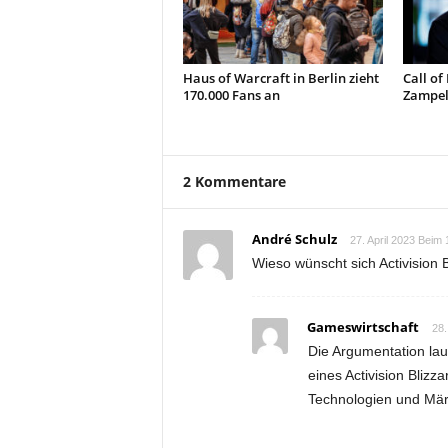
Haus of Warcraft in Berlin zieht
Call of
170.000 Fans an
Zampell
2 Kommentare
André Schulz
27. April 2023 Beim 
Wieso wünscht sich Activision
Gameswirtschaft
28.
Die Argumentation lau
eines Activision Blizza
Technologien und Mä