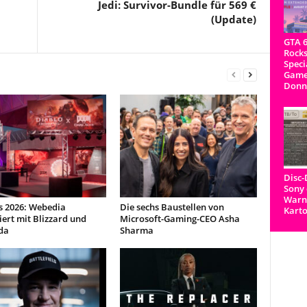
Jedi: Survivor-Bundle für 569 €
(Update)
GTA 6
Rocks
Speci
Game
Donn
Disc
Sony 
Warnh
s 2026: Webedia
Die sechs Baustellen von
Kart
ert mit Blizzard und
Microsoft-Gaming-CEO Asha
da
Sharma