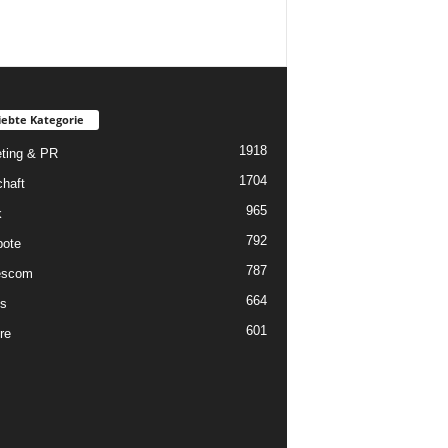
iebte Kategorie
1918
ting & PR
1704
chaft
965
k
792
ote
787
scom
664
s
601
re