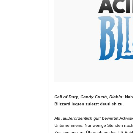
Call of Duty
,
Candy Crush
,
Diablo
: Nah
Blizzard legten zuletzt deutlich zu.
Als
„außerordentlich gut“
bewertet Activis
Unternehmens: Nur wenige Stunden nach d
Zustimmung zur Übernahme des US-Publi