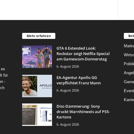
Mehr erfahren
Bel
Marke
GTA 6 Extended Look:
Rockstar zeigt Netflix-Special
Wirts
am Gamescom-Donnerstag
Politi
6. August 2026
 es
Angeb
t für
EA-Agentur Apollo GG
on -
Game
verpflichtet Franz Mann
rch
6. August 2026
Event
Karrie
Disc-Dämmerung: Sony
druckt Warnhinweis auf PS5-
Kartons
6. August 2026