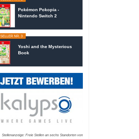
Pokémon Pokopia -
Nintendo Switch 2
SELLER NR. 3
Yoshi and the Mysterious
Book
Stellenanzeige: Freie Stellen an sechs Standorten von