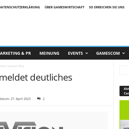
DATENSCHUTZERKLÄRUNG
ÜBER GAMESWIRTSCHAFT
SO ERREICHEN SIE UNS
ARKETING & PR
MEINUNG
EVENTS
GAMESCOM
liches Umsatz-Plus
 meldet deutliches
Akt
Ca
atum: 27. April 2023
2