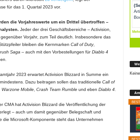
se für das 1. Quartal 2023 vor.
den die Vorjahreswerte um ein Drittel übertroffen –
nalysten.
Jeder der drei Geschäftsbereiche – Activision,
 gegenüber Vorjahr, zum Teil deutlich. Insbesondere das
ützpfeiler bleiben die Kernmarken
Call of Duty
,
rush Saga
– auch mit den Vorbestellungen für
Diablo 4
den.
We
Keine
jahr 2023 erwartet Activision Blizzard in Summe ein
indestens. Dazu beitragen sollen das traditionelle
Call of
y: Warzone Mobile
,
Crash Team Rumble
und eben
Diablo 4
.
Ama
BEST
r CMA hat Activision Blizzard die Veröffentlichung der
erlegt – auch um damit gegenüber Belegschaft und
ne die Microsoft-Komponente steht das Unternehmen
BEST