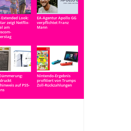
 Extended Look:
EA-Agentur Apollo GG
tar zeigt Netflix-
verpflichtet Franz
al am
Mann
scom-
erstag
-Dämmerung:
Nintendo-Ergebnis
druckt
profitiert von Trumps
inweis auf PS5-
Zoll-Rückzahlungen
ons