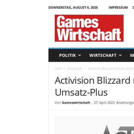
DONNERSTAG, AUGUST 6, 2026
IMPRESSUM
G
a
m
e
s
W
i
POLITIK
WIRTSCHAFT
M
r
t
Start
Wirtschaft
Activision Blizzard meldet deut
s
Activision Blizzard
c
h
Umsatz-Plus
a
f
t
Von
Gameswirtschaft
-
27. April 2023
Änderungsd
.
d
e