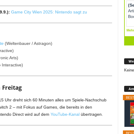
9.9.):
Game City Wien 2025: Nintendo sagt zu
te
(Weltenbauer / Astragon)
active)
onic Arts)
We
Interactive)
Keine
 Freitag
Ama
BEST
5 Uhr dreht sich 60 Minuten alles um Spiele-Nachschub
itch 2 – mit Fokus auf Games, die bereits in den
tendo Direct wird auf dem
YouTube-Kanal
übertragen.
BEST