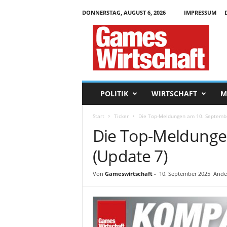
DONNERSTAG, AUGUST 6, 2026
IMPRESSUM
G
a
m
e
s
W
i
POLITIK
WIRTSCHAFT
M
r
t
Start
Ticker
Die Top-Meldungen am 10. Septembe
s
Die Top-Meldunge
c
h
(Update 7)
a
f
t
Von
Gameswirtschaft
-
10. September 2025
Ände
.
d
e