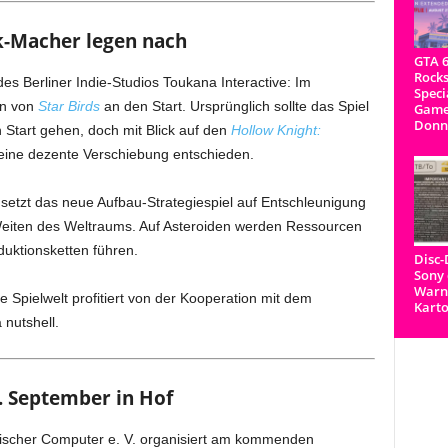
k-Macher legen nach
GTA 6
Rocks
s Berliner Indie-Studios Toukana Interactive: Im
Speci
on von
Star Birds
an den Start. Ursprünglich sollte das Spiel
Game
Donn
Start gehen, doch mit Blick auf den
Hollow Knight:
 eine dezente Verschiebung entschieden.
setzt das neue Aufbau-Strategiespiel auf Entschleunigung
 Weiten des Weltraums. Auf Asteroiden werden Ressourcen
uktionsketten führen.
Disc
Sony 
Warnh
le Spielwelt profitiert von der Kooperation mit dem
Kart
nutshell.
 September in Hof
sischer Computer e. V. organisiert am kommenden