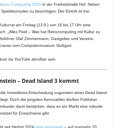
lassic Computing 2025
in der Freiheitshalle Hof. Neben
elekonsolen zu besichtigen. Der Eintritt ist frei.
lturrat am Freitag (13.9.) von 16 bis 17 Uhr eine
h: „Alles Pixel – Was hat Retrocomputing mit Kultur zu
ftsführer Olaf Zimmermann, Gastgeber und Vereins-
Krause vom Computermuseum Stuttgart.
luss via YouTube abrufbar sein.
enstein – Dead Island 3 kommt
 die Investitions-Entscheidung zugunsten eines
Dead Island
liegt. Doch die jüngsten Kennzahlen dürften Publisher
Dambuster darin bestärken, dass es am Markt eine robuste
etzel für Erwachsene gibt.
ahl seit Herbst 2024
glatt verdoppelt
– auf nunmehr 20