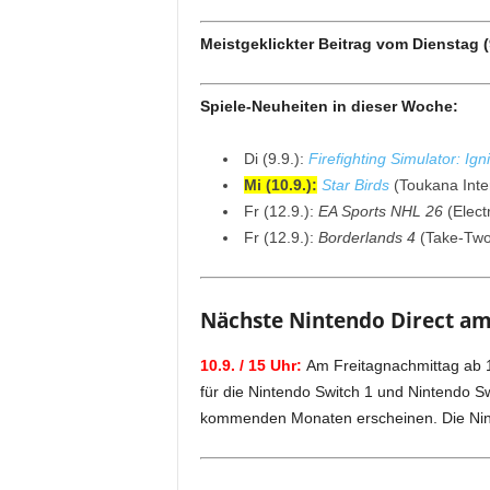
Meistgeklickter Beitrag vom Dienstag (
Spiele-Neuheiten in dieser Woche:
Di (9.9.):
Firefighting Simulator: Igni
Mi (10.9.):
Star Birds
(Toukana Inter
Fr (12.9.):
EA Sports NHL 26
(Electr
Fr (12.9.):
Borderlands 4
(Take-Two 
Nächste Nintendo Direct am
10.9. / 15 Uhr:
Am Freitagnachmittag ab 1
für die Nintendo Switch 1 und Nintendo Sw
kommenden Monaten erscheinen. Die Nin