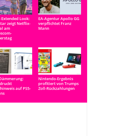
 Extended Look:
EA-Agentur Apollo GG
tar zeigt Netflix-
verpflichtet Franz
al am
Mann
scom-
erstag
-Dämmerung:
Nintendo-Ergebnis
druckt
profitiert von Trumps
inweis auf PS5-
Zoll-Rückzahlungen
ons