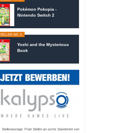
Pokémon Pokopia -
Nintendo Switch 2
SELLER NR. 3
Yoshi and the Mysterious
Book
Stellenanzeige: Freie Stellen an sechs Standorten von