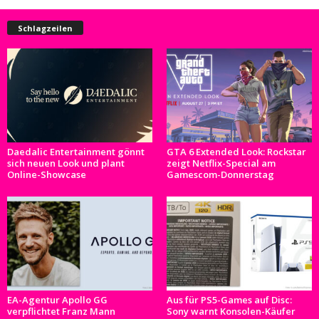
Schlagzeilen
Daedalic Entertainment gönnt
GTA 6 Extended Look: Rockstar
sich neuen Look und plant
zeigt Netflix-Special am
Online-Showcase
Gamescom-Donnerstag
EA-Agentur Apollo GG
Aus für PS5-Games auf Disc:
verpflichtet Franz Mann
Sony warnt Konsolen-Käufer