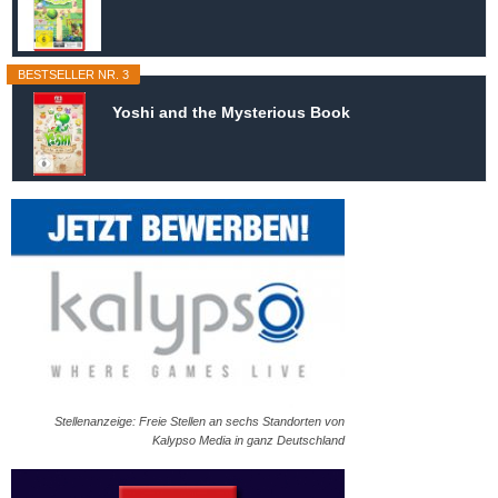
BESTSELLER NR. 3
Yoshi and the Mysterious Book
Stellenanzeige: Freie Stellen an sechs Standorten von
Kalypso Media in ganz Deutschland