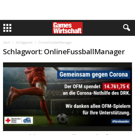
Start
Schlagworte
OnlineFussballManager
Schlagwort: OnlineFussballManager