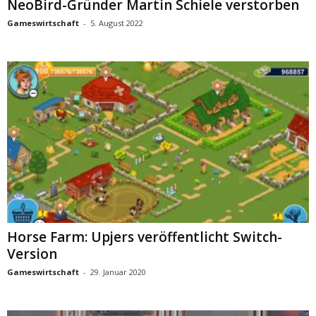
NeoBird-Gründer Martin Schiele verstorben
Gameswirtschaft
-
5. August 2022
Horse Farm: Upjers veröffentlicht Switch-
Version
Gameswirtschaft
-
29. Januar 2020