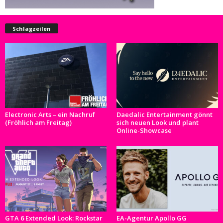
Schlagzeilen
Electronic Arts – ein Nachruf
Daedalic Entertainment gönnt
(Fröhlich am Freitag)
sich neuen Look und plant
Online-Showcase
GTA 6 Extended Look: Rockstar
EA-Agentur Apollo GG