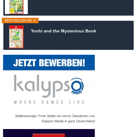
BESTSELLER NR. 3
Yoshi and the Mysterious Book
Stellenanzeige: Freie Stellen an sechs Standorten von
Kalypso Media in ganz Deutschland