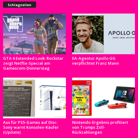
Schlagzeilen
GTA 6 Extended Look: Rockstar
EA-Agentur Apollo GG
zeigt Netflix-Special am
verpflichtet Franz Mann
Gamescom-Donnerstag
Aus für PS5-Games auf Disc:
Nintendo-Ergebnis profitiert
Sony warnt Konsolen-Käufer
von Trumps Zoll-
(Update)
Rückzahlungen