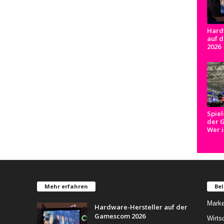
Hard
auf 
2026
Spiel
der 
Wer i
Mehr erfahren
Bel
Marke
Hardware-Hersteller auf der
Gamescom 2026
Wirts