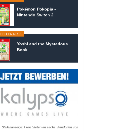
Pokémon Pokopia -
Nintendo Switch 2
SELLER NR. 3
Yoshi and the Mysterious
Book
Stellenanzeige: Freie Stellen an sechs Standorten von