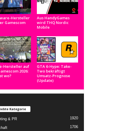
ware-Hersteller
Aus HandyGames
der Gamescom
wird THQ Nordic
Mobile
e-Hersteller auf
GTA 6-Hype: Take-
Gamescom 2026:
Two bekräftigt
st wo?
Umsatz-Prognose
(Update)
iebte Kategorie
1920
ting & PR
1706
chaft