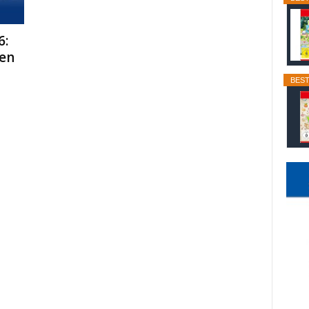
6:
en
BEST