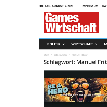
FREITAG, AUGUST 7, 2026
IMPRESSUM
DA
G
a
m
e
s
W
i
POLITIK
WIRTSCHAFT
M
r
t
Start
Schlagworte
Manuel Fritsch
s
Schlagwort: Manuel Fri
c
h
a
f
t
.
d
e