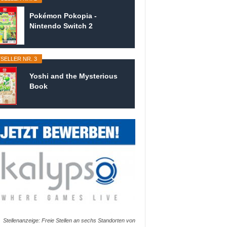
Pokémon Pokopia -
Nintendo Switch 2
SELLER NR. 3
Yoshi and the Mysterious
Book
Stellenanzeige: Freie Stellen an sechs Standorten von