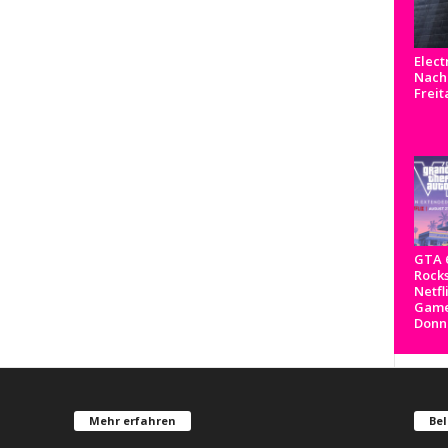
Elect
Nachr
Freit
GTA 6
Rocks
Netfl
Game
Donn
Mehr erfahren
Bel