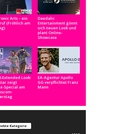
ronic Arts – ein
Daedalic
uf (Fröhlich am
Entertainment gönnt
ag)
sich neuen Look und
plant Online-
Showcase
 Extended Look:
EA-Agentur Apollo
tar zeigt
GG verpflichtet Franz
ix-Special am
Mann
scom-
erstag
iebte Kategorie