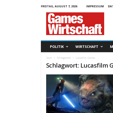
FREITAG, AUGUST 7, 2026
IMPRESSUM
DA
G
a
m
e
s
W
i
POLITIK
WIRTSCHAFT
M
r
t
Start
Schlagworte
Lucasfilm Games
s
Schlagwort: Lucasfilm
c
h
a
f
t
.
d
e