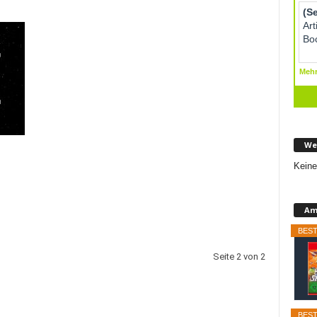
We
Keine
Am
BEST
Seite 2 von 2
BEST