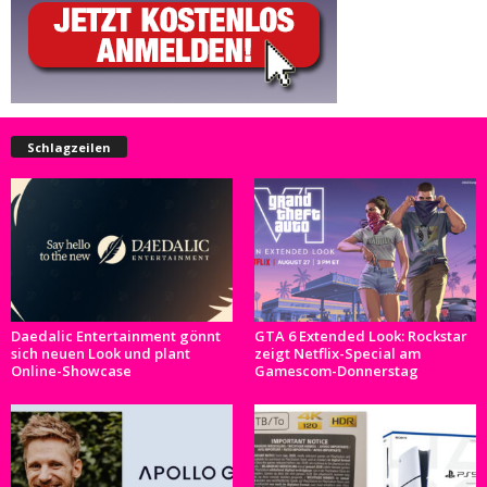
Schlagzeilen
Daedalic Entertainment gönnt
GTA 6 Extended Look: Rockstar
sich neuen Look und plant
zeigt Netflix-Special am
Online-Showcase
Gamescom-Donnerstag