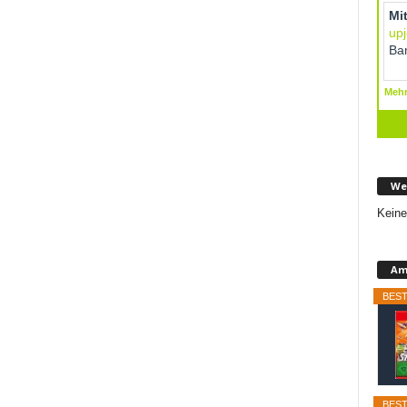
We
Keine
Am
BEST
BEST