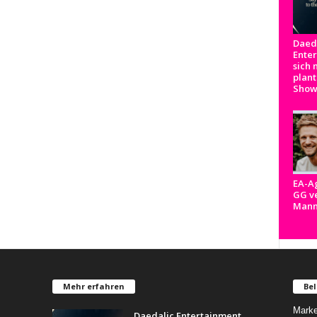
Daed
Ente
sich 
plant
Show
EA-A
GG ve
Man
Mehr erfahren
Bel
Marke
Daedalic Entertainment