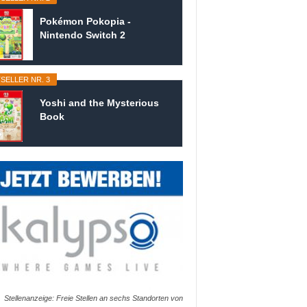
Pokémon Pokopia -
Nintendo Switch 2
SELLER NR. 3
Yoshi and the Mysterious
Book
Stellenanzeige: Freie Stellen an sechs Standorten von