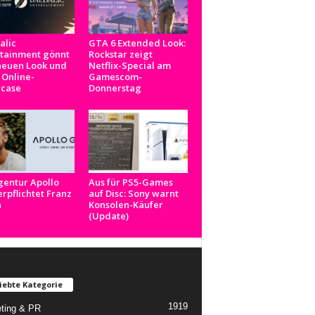
alic
GTA 6 Extended Look:
rtainment gönnt
Rockstar zeigt
neuen Look und
Netflix-Special am
 Online-
Gamescom-
case
Donnerstag
gentur Apollo
Aus für PS5-Games
rpflichtet Franz
auf Disc: Sony warnt
n
Konsolen-Käufer
(Update)
iebte Kategorie
1919
ting & PR